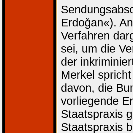
Sendungsabsch
Erdoğan«). Ans
Verfahren darg
sei, um die 
der inkriminie
Merkel spric
davon, die Bu
vorliegende E
Staatspraxis g
Staatspraxis b