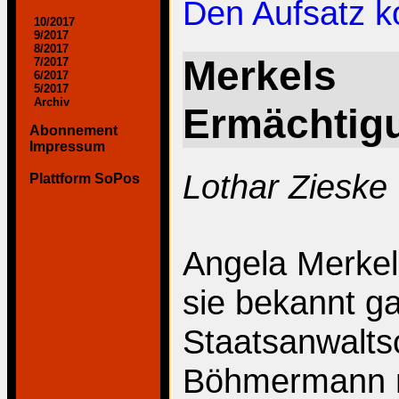
Den Aufsatz 
10/2017
9/2017
8/2017
Merkels
7/2017
6/2017
5/2017
Archiv
Ermächtigu
Abonnement
Impressum
Lothar Zieske
Plattform SoPos
Angela Merkels
sie bekannt ga
Staatsanwalts
Böhmermann n