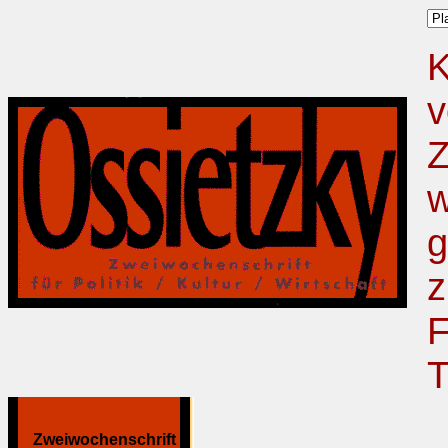
K
v
Z
w
g
z
F
T
Zweiwochenschrift