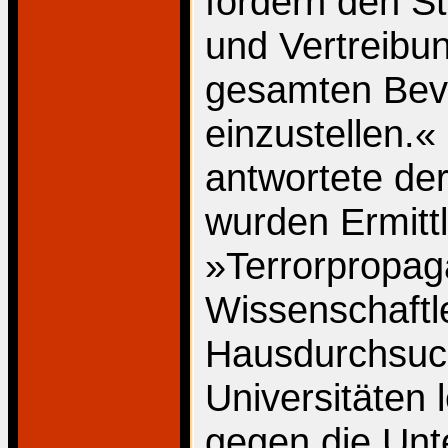
fordern den St
und Vertreibun
gesamten Bevö
einzustellen.«
antwortete der
wurden Ermitt
»Terrorpropag
Wissenschaftle
Hausdurchsuc
Universitäten
gegen die Unt