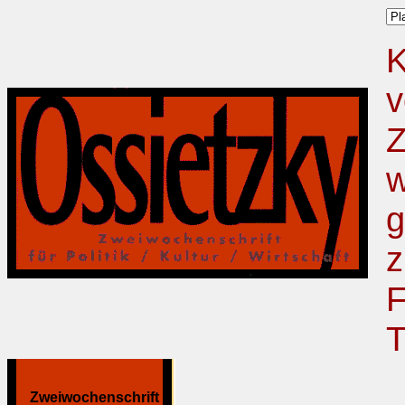
K
v
Z
w
g
z
F
T
Zweiwochenschrift