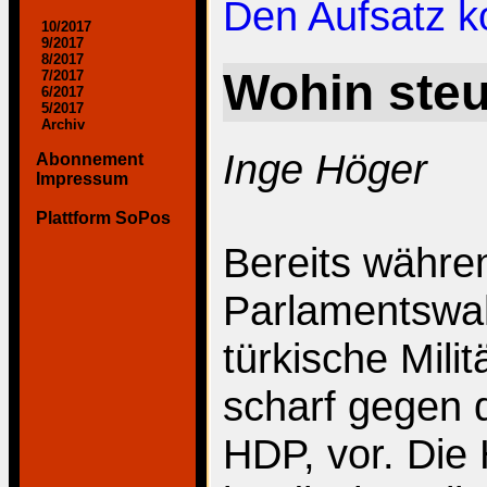
Den Aufsatz 
10/2017
9/2017
8/2017
Wohin steu
7/2017
6/2017
5/2017
Archiv
Inge Höger
Abonnement
Impressum
Plattform SoPos
Bereits währe
Parlamentswah
türkische Mili
scharf gegen d
HDP, vor. Die 