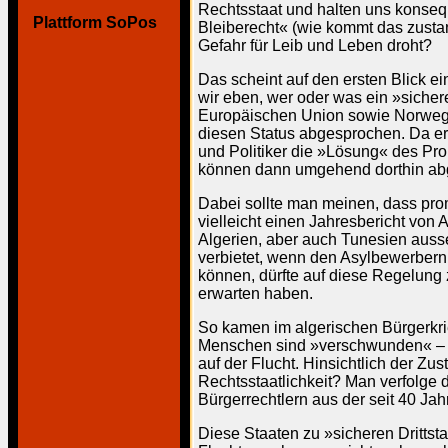
Rechtsstaat und halten uns konse
Plattform SoPos
Bleiberecht« (wie kommt das zustan
Gefahr für Leib und Leben droht?
Das scheint auf den ersten Blick ei
wir eben, wer oder was ein »sichere
Europäischen Union sowie Norwegen
diesen Status abgesprochen. Da er
und Politiker die »Lösung« des Pr
können dann umgehend dorthin abge
Dabei sollte man meinen, dass prom
vielleicht einen Jahresbericht von
Algerien, aber auch Tunesien auss
verbietet, wenn den Asylbewerbern 
können, dürfte auf diese Regelung 
erwarten haben.
So kamen im algerischen Bürgerkri
Menschen sind »verschwunden« – da
auf der Flucht. Hinsichtlich der Zu
Rechtsstaatlichkeit? Man verfolge d
Bürgerrechtlern aus der seit 40 J
Diese Staaten zu »sicheren Drittsta