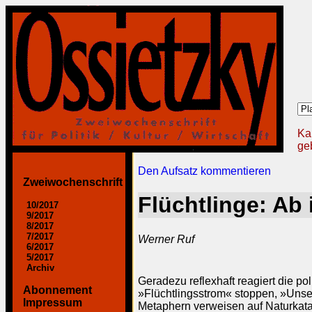
Ka
geb
Den Aufsatz kommentieren
Zweiwochenschrift
Flüchtlinge: Ab 
10/2017
9/2017
8/2017
7/2017
Werner Ruf
6/2017
5/2017
Archiv
Geradezu reflexhaft reagiert die 
Abonnement
»Flüchtlingsstrom« stoppen, »Unser
Impressum
Metaphern verweisen auf Naturkata