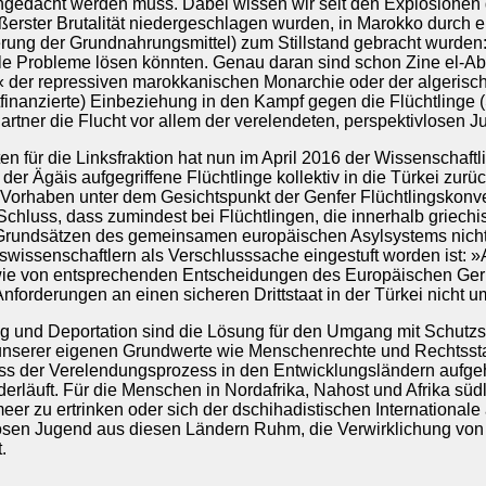
hgedacht werden muss. Dabei wissen wir seit den Explosionen d
äußerster Brutalität niedergeschlagen wurden, in Marokko durch
ng der Grundnahrungsmittel) zum Stillstand gebracht wurden: D
 Probleme lösen könnten. Genau daran sind schon Zine el-Abi
t« der repressiven marokkanischen Monarchie oder der algerischen 
itfinanzierte) Einbeziehung in den Kampf gegen die Flüchtlinge
Partner die Flucht vor allem der verelendeten, perspektivlosen 
en für die Linksfraktion hat nun im April 2016 der Wissenschaftl
der Ägäis aufgegriffene Flüchtlinge kollektiv in die Türkei zu
s Vorhaben unter dem Gesichtspunkt der Genfer Flüchtlingskon
hluss, dass zumindest bei Flüchtlingen, die innerhalb griechi
n Grundsätzen des gemeinsamen europäischen Asylsystems nicht
wissenschaftlern als Verschlusssache eingestuft worden ist: »
ie von entsprechenden Entscheidungen des Europäischen Gerich
nforderungen an einen sicheren Drittstaat in der Türkei nicht u
ng und Deportation sind die Lösung für den Umgang mit Schutz
serer eigenen Grundwerte wie Menschenrechte und Rechtsstaatl
uss der Verelendungsprozess in den Entwicklungsländern aufg
erläuft. Für die Menschen in Nordafrika, Nahost und Afrika sü
eer zu ertrinken oder sich der dschihadistischen Internationale
losen Jugend aus diesen Ländern Ruhm, die Verwirklichung von 
.