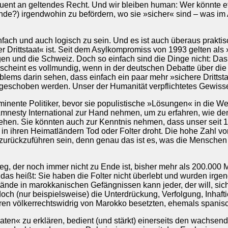
quent an geltendes Recht. Und wir bleiben human: Wer könnte
de?) irgendwohin zu befördern, wo sie »sicher« sind – was im 
nfach und auch logisch zu sein. Und es ist auch überaus praktis
r Drittstaat« ist. Seit dem Asylkompromiss von 1993 gelten als 
 und die Schweiz. Doch so einfach sind die Dinge nicht: Das 
scheint es vollmundig, wenn in der deutschen Debatte über die
oblems darin sehen, dass einfach ein paar mehr »sichere Drit
schoben werden. Unser der Humanität verpflichtetes Gewissen k
inente Politiker, bevor sie populistische »Lösungen« in die W
 Amnesty International zur Hand nehmen, um zu erfahren, wie de
ehen. Sie könnten auch zur Kenntnis nehmen, dass unser seit 
in ihren Heimatländern Tod oder Folter droht. Die hohe Zahl v
zurückzuführen sein, denn genau das ist es, was die Menschen i
eg, der noch immer nicht zu Ende ist, bisher mehr als 200.00
s heißt: Sie haben die Folter nicht überlebt und wurden irgen
stände in marokkanischen Gefängnissen kann jeder, der will, si
och (nur beispielsweise) die Unterdrückung, Verfolgung, Inhaftie
ahren völkerrechtswidrig von Marokko besetzten, ehemals spani
aten« zu erklären, bedient (und stärkt) einerseits den wachsend