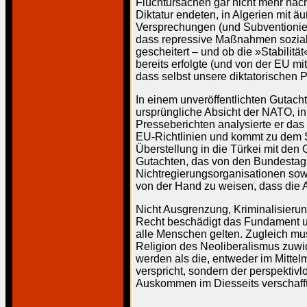
Fluchtursachen gar nicht mehr nac
Diktatur endeten, in Algerien mit 
Versprechungen (und Subventionieru
dass repressive Maßnahmen soziale
gescheitert – und ob die »Stabilitä
bereits erfolgte (und von der EU m
dass selbst unsere diktatorischen 
In einem unveröffentlichten Gutacht
ursprüngliche Absicht der NATO, in 
Presseberichten analysierte er da
EU-Richtlinien und kommt zu dem Sc
Überstellung in die Türkei mit de
Gutachten, das von den Bundestags
Nichtregierungsorganisationen sow
von der Hand zu weisen, dass die A
Nicht Ausgrenzung, Kriminalisieru
Recht beschädigt das Fundament un
alle Menschen gelten. Zugleich m
Religion des Neoliberalismus zuwid
werden als die, entweder im Mittelm
verspricht, sondern der perspektiv
Auskommen im Diesseits verschafft