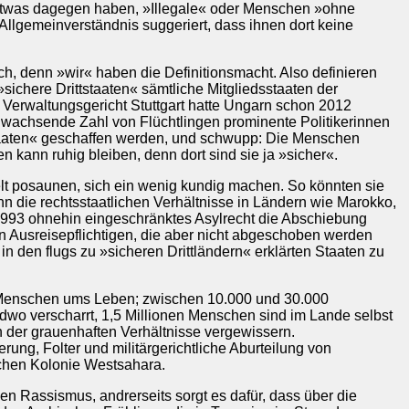
 etwas dagegen haben, »Illegale« oder Menschen »ohne
Allgemeinverständnis suggeriert, dass ihnen dort keine
ch, denn »wir« haben die Definitionsmacht. Also definieren
»sichere Drittstaaten« sämtliche Mitgliedsstaaten der
Verwaltungsgericht Stuttgart hatte Ungarn schon 2012
 wachsende Zahl von Flüchtlingen prominente Politikerinnen
tstaaten« geschaffen werden, und schwupp: Die Menschen
ann ruhig bleiben, denn dort sind sie ja »sicher«.
elt posaunen, sich ein wenig kundig machen. So könnten sie
nn die rechtsstaatlichen Verhältnisse in Ländern wie Marokko,
1993 ohnehin eingeschränktes Asylrecht die Abschiebung
on Ausreisepflichtigen, die aber nicht abgeschoben werden
n den flugs zu »sicheren Drittländern« erklärten Staaten zu
0 Menschen ums Leben; zwischen 10.000 und 30.000
dwo verscharrt, 1,5 Millionen Menschen sind im Lande selbst
ch der grauenhaften Verhältnisse vergewissern.
rung, Folter und militärgerichtliche Aburteilung von
schen Kolonie Westsahara.
en Rassismus, andrerseits sorgt es dafür, dass über die