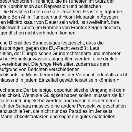
es Arabischen Frühlings, die in Tunesien im Sturz der
 eine Kombination aus Repression und politischen
ie Revolten hatten soziale Ursachen. Es ist ein Irrglaube,
dine Ben Ali in Tunesien und Hosni Mubarak in Ägypten
Militärdiktatur von Dauer sein wird, ist zweifelhaft. Ihre
 (Stichwort: Ceuta) im Rahmen von Frontex zeigen deutlich,
Jugendlichen nicht verhindern können.
iche Dienst des Bundestages festgestellt, dass die
rückzubringen, gegen das EU-Recht verstößt. Laut
vention, der Europäischen Grundrechtecharta und mehrerer
scher Hoheitsgewässer aufgegriffen werden, eine direkte
 vereinbar sei. Die
junge Welt
zitiert zudem aus dem
Aufgrund von Berichten verschiedener
tshofs für Menschenrechte ist der Verdacht jedenfalls nicht
mfassend in jedem Einzelfall gewährleistet sein könnten.«
suchenden: Der beliebige, opportunistische Umgang mit dem
ichkeit. Wenn sie Gültigkeit haben sollen, müssen sie für
ehalten und umgekehrt werden, auch wenn dies der neuen
dlich der Sahara muss es eine andere Perspektive geschaffen
 anzuschließen, die nicht nur das Paradies im Jenseits
Männlichkeitsfantasien und sogar ein gutes materielles