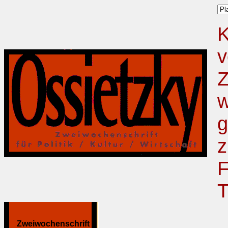
K
v
Z
w
g
z
F
T
Zweiwochenschrift