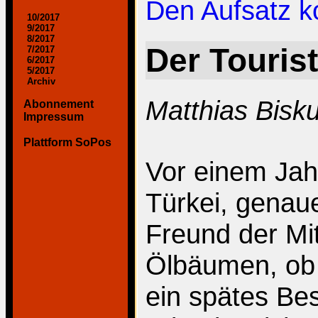
Den Aufsatz 
10/2017
9/2017
8/2017
Der Tourist
7/2017
6/2017
5/2017
Archiv
Matthias Bisk
Abonnement
Impressum
Plattform SoPos
Vor einem Jahr
Türkei, genaue
Freund der Mit
Ölbäumen, ob i
ein spätes Be