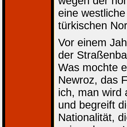
wegen der ho
eine westliche
türkischen No
Vor einem Jahr
der Straßenba
Was mochte es
Newroz, das Fr
ich, man wird 
und begreift d
Nationalität, d