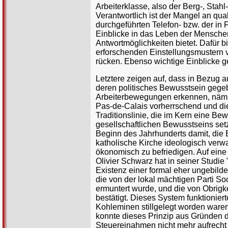
Arbeiterklasse, also der Berg-, Stah
Verantwortlich ist der Mangel an qua
durchgeführten Telefon- bzw. der in
Einblicke in das Leben der Menschen
Antwortmöglichkeiten bietet. Dafür b
erforschenden Einstellungsmustern v
rücken. Ebenso wichtige Einblicke g
Letztere zeigen auf, dass in Bezug a
deren politisches Bewusstsein gege
Arbeiterbewegungen erkennen, nämlic
Pas-de-Calais vorherrschend und die
Traditionslinie, die im Kern eine Be
gesellschaftlichen Bewusstseins set
Beginn des Jahrhunderts damit, die 
katholische Kirche ideologisch verwa
ökonomisch zu befriedigen. Auf eine 
Olivier Schwarz hat in seiner Studie
Existenz einer formal eher ungebilde
die von der lokal mächtigen Parti So
ermuntert wurde, und die von Obrigk
bestätigt. Dieses System funktionier
Kohleminen stillgelegt worden waren
konnte dieses Prinzip aus Gründen
Steuereinahmen nicht mehr aufrecht 