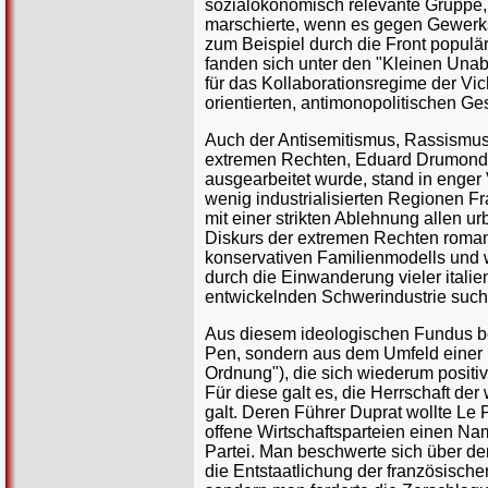
sozialökonomisch relevante Gruppe, 
marschierte, wenn es gegen Gewerksc
zum Beispiel durch die Front populär
fanden sich unter den "Kleinen Una
für das Kollaborationsregime der Vi
orientierten, antimonopolitischen Ges
Auch der Antisemitismus, Rassismus 
extremen Rechten, Eduard Drumond,
ausgearbeitet wurde, stand in enger
wenig industrialisierten Regionen F
mit einer strikten Ablehnung allen 
Diskurs der extremen Rechten romant
konservativen Familienmodells und 
durch die Einwanderung vieler itali
entwickelnden Schwerindustrie such
Aus diesem ideologischen Fundus be
Pen, sondern aus dem Umfeld einer 
Ordnung"), die sich wiederum positi
Für diese galt es, die Herrschaft de
galt. Deren Führer Duprat wollte Le 
offene Wirtschaftsparteien einen Na
Partei. Man beschwerte sich über de
die Entstaatlichung der französische