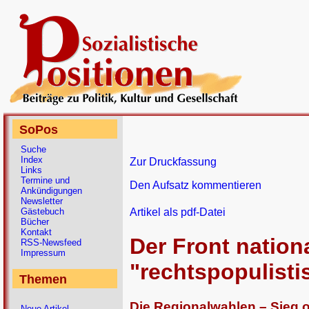
SoPos
Suche
Index
Zur Druckfassung
Links
Termine und
Den Aufsatz kommentieren
Ankündigungen
Newsletter
Gästebuch
Artikel als pdf-Datei
Bücher
Kontakt
Der Front nationa
RSS-Newsfeed
Impressum
"rechtspopulisti
Themen
Die Regionalwahlen – Sieg o
Neue Artikel