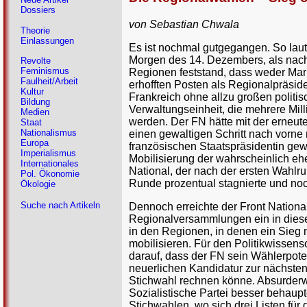
Dossiers
von Sebastian Chwala
Theorie
Einlassungen
Es ist nochmal gutgegangen. So lau
Morgen des 14. Dezembers, als nach
Revolte
Feminismus
Regionen feststand, dass weder Mar
Faulheit/Arbeit
erhofften Posten als Regionalpräside
Kultur
Frankreich ohne allzu großen politis
Bildung
Verwaltungseinheit, die mehrere Mil
Medien
werden. Der FN hätte mit der erneut
Staat
Nationalismus
einen gewaltigen Schritt nach vorn
Europa
französischen Staatspräsidentin ge
Imperialismus
Mobilisierung der wahrscheinlich eh
Internationales
National, der nach der ersten Wahlr
Pol. Ökonomie
Runde prozentual stagnierte und noc
Ökologie
Suche nach Artikeln
Dennoch erreichte der Front Nationa
Regionalversammlungen ein in die
in den Regionen, in denen ein Sieg
mobilisieren. Für den Politikwissens
darauf, dass der FN sein Wählerpote
neuerlichen Kandidatur zur nächsten
Stichwahl rechnen könne. Absurderwe
Sozialistische Partei besser behaupt
Stichwahlen, wo sich drei Listen für 