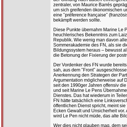
zentraler, von Maurice Barrés gepräg
um sich greifenden ökonomischen un
eine "préference française" (franzö
bekämpft werden sollte.
Diese Punkte übernahm Marine Le Pen 
heuchlerisches Bekenntnis zum Laiz
Republik. Wie wenig man davon allerd
Sommerakademie des FN, als sie die
Bildungssystem heraus – bewusst al
die Betonung der Fixierung der post
Der Vordenker des FN wurde bereits
sah, aus dem "Front" ausgeschlosse
Anerkennung den Strategen der Parte
Argumentation möglicherweise auf D
seit den 1990ger Jahren offensiv di
und seit Marine Le Pens Übernahme
Dienstes. Das hat wiederum in Teile
FN hätte tatsächlich eine Linksvers
öffentlichen Dienst spricht, meint sie
Ecken Gewalt und Unsicherheit vor.
wird Le Pen nicht müde, das alte Bil
Wer dies nicht glauben mag, dem se