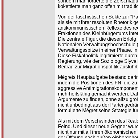
sondern man forderte die Zerschlag
kokettierte man ganz offen mit tradit
Von der faschistischen Sekte zur "Par
als sie mit ihrer resoluten Rhetorik
antikommunistischen Reflexe des rec
Fraktionen des Kleinbürgertums int
Die zentrale Figur, die diesen Erfol
Nationalen Verwaltungshochschule (EN
Verwaltungsspitze in einer Phase, in
Diese Fiskalpolitik legitimierte dur
Regierung, wie der Soziologe Slyvai
Beitrag zur Migrationspolitik ausführt
Mégrets Hauptaufgabe bestand darin, 
indem die Positionen des FN, die zu
aggressive Antimigrationskomponente
mehrheitsfähig gemacht werden. Dafür
Argumente zu finden, ohne allzu gro
nicht unbedingt aus der Partei gedr
formulierte Mégret seine Strategie fü
Als mit dem Verschwinden des Reals
Feind. Und dieser neue Gegner wurd
nicht nur mit all ihren ökonomischen 
der Öffnung nach außen einhergehen