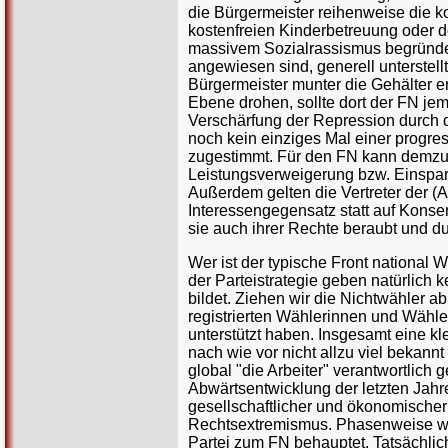
die Bürgermeister reihenweise die 
kostenfreien Kinderbetreuung oder d
massivem Sozialrassismus begründet.
angewiesen sind, generell unterstell
Bürgermeister munter die Gehälter e
Ebene drohen, sollte dort der FN j
Verschärfung der Repression durch d
noch kein einziges Mal einer progre
zugestimmt. Für den FN kann demzufo
Leistungsverweigerung bzw. Einsparu
Außerdem gelten die Vertreter der (A
Interessengegensatz statt auf Konse
sie auch ihrer Rechte beraubt und du
Wer ist der typische Front national
der Parteistrategie geben natürlich k
bildet. Ziehen wir die Nichtwähler a
registrierten Wählerinnen und Wähler
unterstützt haben. Insgesamt eine k
nach wie vor nicht allzu viel bekannt 
global "die Arbeiter" verantwortlich 
Abwärtsentwicklung der letzten Jahre
gesellschaftlicher und ökonomische
Rechtsextremismus. Phasenweise wu
Partei zum FN behauptet. Tatsächlich 