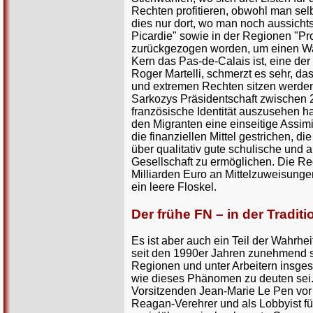
Rechten profitieren, obwohl man selb
dies nur dort, wo man noch aussich
Picardie" sowie in der Regionen "Pr
zurückgezogen worden, um einen Wah
Kern das Pas-de-Calais ist, eine der
Roger Martelli, schmerzt es sehr, d
und extremen Rechten sitzen werden.
Sarkozys Präsidentschaft zwischen 
französische Identität auszusehen 
den Migranten eine einseitige Assimil
die finanziellen Mittel gestrichen,
über qualitativ gute schulische und 
Gesellschaft zu ermöglichen. Die Re
Milliarden Euro an Mittelzuweisungen 
ein leere Floskel.
Der frühe FN – in der Tradi
Es ist aber auch ein Teil der Wahrhei
seit den 1990er Jahren zunehmend se
Regionen und unter Arbeitern insges
wie dieses Phänomen zu deuten sei. 
Vorsitzenden Jean-Marie Le Pen vo
Reagan-Verehrer und als Lobbyist f