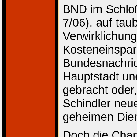
BND im Schloß
7/06), auf tau
Verwirklichun
Kosteneinspar
Bundesnachric
Hauptstadt un
gebracht oder
Schindler neue
geheimen Dien
Doch die Chan