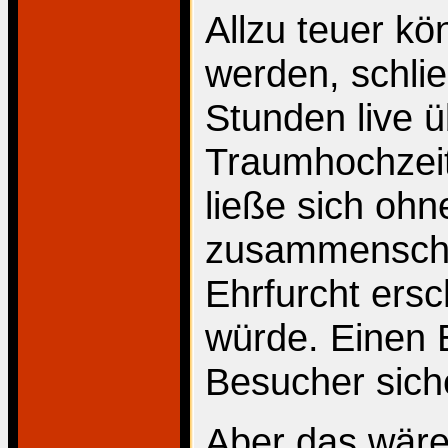
Allzu teuer kö
werden, schlie
Stunden live 
Traumhochzeit
ließe sich oh
zusammenschne
Ehrfurcht ers
würde. Einen E
Besucher siche
Aber das wäre 