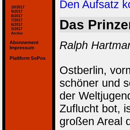
Den Aufsatz 
10/2017
9/2017
8/2017
Das Prinz
7/2017
6/2017
5/2017
Archiv
Ralph Hartma
Abonnement
Impressum
Plattform SoPos
Ostberlin, vo
schöner und s
der Weltjugen
Zuflucht bot, 
großen Areal 