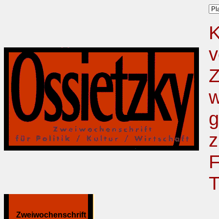
K
v
Z
w
g
z
F
T
Zweiwochenschrift