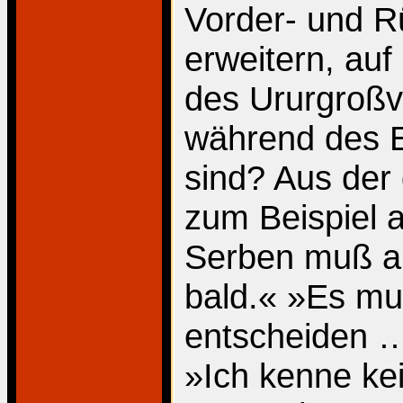
Vorder- und R
erweitern, au
des Ururgroßv
während des E
sind? Aus der
zum Beispiel a
Serben muß a
bald.« »Es m
entscheiden …
»Ich kenne ke