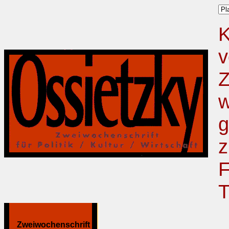
K
v
Z
w
g
z
F
T
Zweiwochenschrift