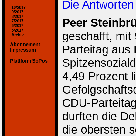
Die Antworte
10/2017
9/2017
8/2017
Peer Steinbr
7/2017
6/2017
5/2017
geschafft, mit
Archiv
Abonnement
Parteitag aus
Impressum
Spitzensozial
Plattform SoPos
4,49 Prozent l
Gefolgschafts
CDU-Parteitag
durften die De
die obersten 