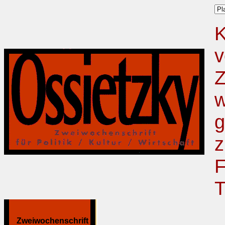
K
v
Z
w
g
z
F
T
Zweiwochenschrift