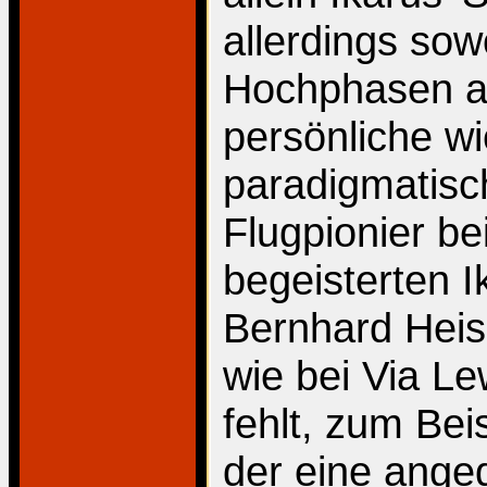
allerdings sow
Hochphasen al
persönliche wi
paradigmatisc
Flugpionier bei
begeisterten I
Bernhard Heis
wie bei Via L
fehlt, zum Bei
der eine ange