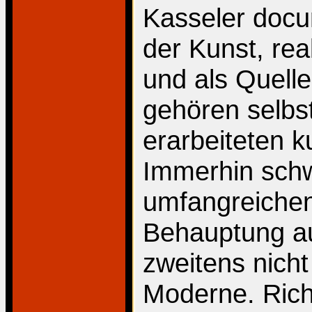
Kasseler docum
der Kunst, rea
und als Quell
gehören selbst
erarbeiteten k
Immerhin schw
umfangreichen
Behauptung au
zweitens nich
Moderne. Rich