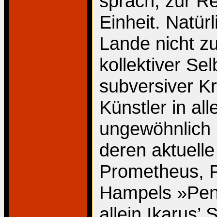
sprach, zur Re
Einheit. Natürl
Lande nicht zu
kollektiver Se
subversiver Kr
Künstler in a
ungewöhnlich 
deren aktuell
Prometheus, P
Hampels »Pent
allein Ikarus’