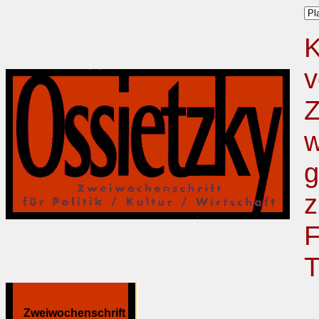
K
v
Z
w
g
z
F
T
Zweiwochenschrift