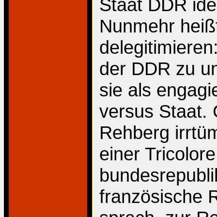
Staat DDR iden
Nunmehr heißt
delegitimieren
der DDR zu u
sie als engag
versus Staat. 
Rehberg irrtüm
einer Tricolore
bundesrepublik
französische 