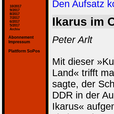
Den Aufsatz 
10/2017
9/2017
8/2017
Ikarus im 
7/2017
6/2017
5/2017
Archiv
Peter Arlt
Abonnement
Impressum
Plattform SoPos
Mit dieser »K
Land« trifft m
sagte, der Sch
DDR in der Au
Ikarus« aufg