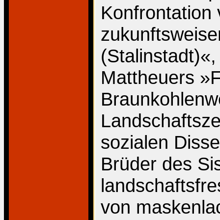
Konfrontation
zukunftsweise
(Stalinstadt)«
Mattheuers »F
Braunkohlenwe
Landschaftsze
sozialen Disse
Brüder des Si
landschaftsfr
von maskenlac