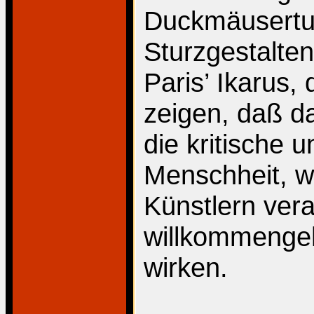
Duckmäusertum
Sturzgestalte
Paris’ Ikarus,
zeigen, daß da
die kritische u
Menschheit, w
Künstlern ver
willkommenge
wirken.