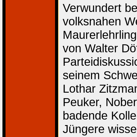
Verwundert be
volksnahen Wel
Maurerlehrlin
von Walter Dö
Parteidiskussi
seinem Schwei
Lothar Zitzma
Peuker, Nober
badende Kollek
Jüngere wissen