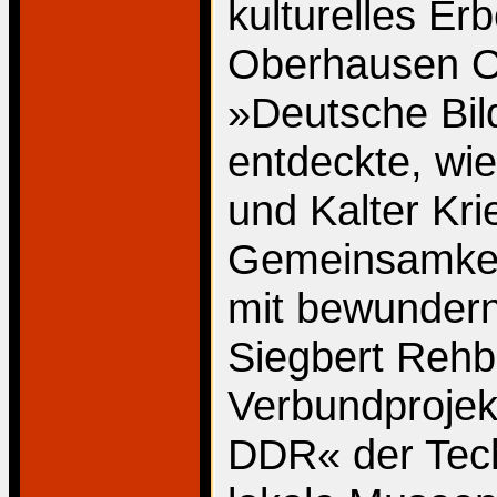
kulturelles Er
Oberhausen O
»Deutsche Bi
entdeckte, wi
und Kalter Kri
Gemeinsamkeit
mit bewunder
Siegbert Rehb
Verbundprojekt
DDR« der Tech