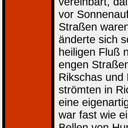
vereinbart, da
vor Sonnenauf
Straßen ware
änderte sich s
heiligen Fluß 
engen Straßen
Rikschas und 
strömten in R
eine eigenarti
war fast wie e
Bellen von Hu