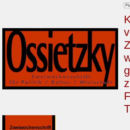
K
v
Z
w
g
z
F
T
Zweiwochenschrift