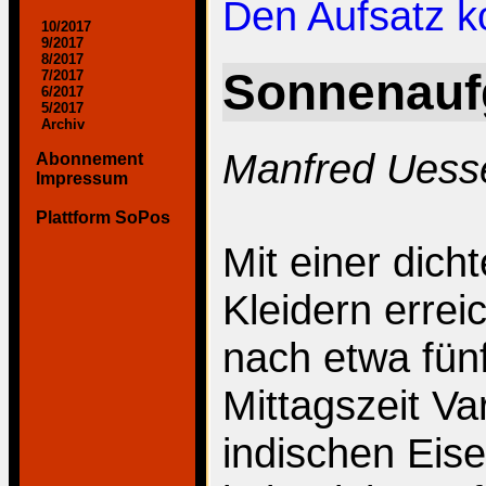
Den Aufsatz 
10/2017
9/2017
8/2017
Sonnenaufg
7/2017
6/2017
5/2017
Archiv
Manfred Uess
Abonnement
Impressum
Plattform SoPos
Mit einer dich
Kleidern erre
nach etwa fün
Mittagszeit Va
indischen Ei