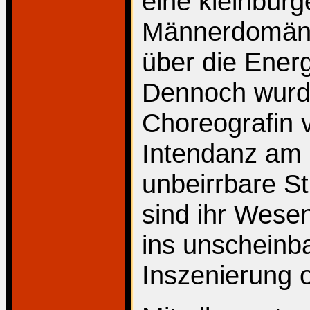
eine kleinbürg
Männerdomäne
über die Energ
Dennoch wurde 
Choreografin v
Intendanz am 
unbeirrbare S
sind ihr Wesen
ins unscheinba
Inszenierung 