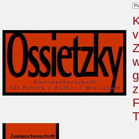
K
v
Z
w
g
z
F
T
Zweiwochenschrift