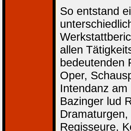
So entstand e
unterschiedlic
Werkstattberi
allen Tätigkei
bedeutenden Fr
Oper, Schauspi
Intendanz am 
Bazinger lud 
Dramaturgen, 
Regisseure, K