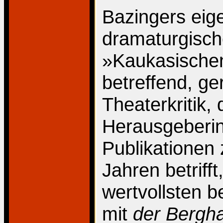
Bazingers eig
dramaturgisc
»Kaukasischen
betreffend, ge
Theaterkritik,
Herausgeberin
Publikationen 
Jahren betrifft
wertvollsten b
mit
der Bergh