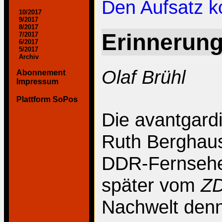
Den Aufsatz 
10/2017
9/2017
8/2017
Erinnerun
7/2017
6/2017
5/2017
Archiv
Olaf Brühl
Abonnement
Impressum
Plattform SoPos
Die avantgard
Ruth Berghau
DDR-Fernsehen
später vom
Z
Nachwelt denn