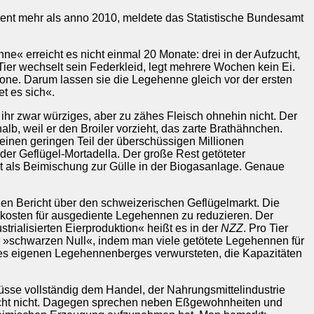
zent mehr als anno 2010, meldete das Statistische Bundesamt
« erreicht es nicht einmal 20 Monate: drei in der Aufzucht,
 Tier wechselt sein Federkleid, legt mehrere Wochen kein Ei.
arone. Darum lassen sie die Legehenne gleich vor der ersten
t es sich«.
hr zwar würziges, aber zu zähes Fleisch ohnehin nicht. Der
 weil er den Broiler vorzieht, das zarte Brathähnchen.
 einen geringen Teil der überschüssigen Millionen
der Geflügel-Mortadella. Der große Rest getöteter
t als Beimischung zur Gülle in der Biogasanlage. Genaue
nen Bericht über den schweizerischen Geflügelmarkt. Die
osten für ausgediente Legehennen zu reduzieren. Der
rialisierten Eierproduktion« heißt es in der
NZZ
. Pro Tier
r »schwarzen Null«, indem man viele getötete Legehennen für
 des eigenen Legehennenberges verwursteten, die Kapazitäten
üsse vollständig dem Handel, der Nahrungsmittelindustrie
echt nicht. Dagegen sprechen neben Eßgewohnheiten und