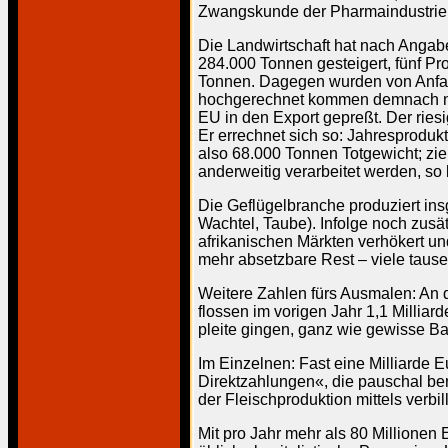
Zwangskunde der Pharmaindustrie
Die Landwirtschaft hat nach Angab
284.000 Tonnen gesteigert, fünf Pr
Tonnen. Dagegen wurden von Anfang
hochgerechnet kommen demnach nur
EU in den Export gepreßt. Der ries
Er errechnet sich so: Jahresproduk
also 68.000 Tonnen Totgewicht; zi
anderweitig verarbeitet werden, so
Die Geflügelbranche produziert ins
Wachtel, Taube). Infolge noch zusä
afrikanischen Märkten verhökert und
mehr absetzbare Rest – viele tause
Weitere Zahlen fürs Ausmalen: An d
flossen im vorigen Jahr 1,1 Millia
pleite gingen, ganz wie gewisse Ban
Im Einzelnen: Fast eine Milliarde E
Direktzahlungen«, die pauschal be
der Fleischproduktion mittels verbi
Mit pro Jahr mehr als 80 Millionen