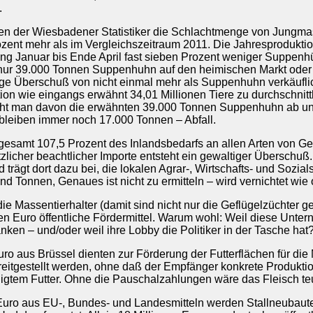
.
en der Wiesbadener Statistiker die Schlachtmenge von Jungmas
ozent mehr als im Vergleichszeitraum 2011. Die Jahresproduktio
 Januar bis Ende April fast sieben Prozent weniger Suppenhü
 39.000 Tonnen Suppenhuhn auf den heimischen Markt oder we
ige Überschuß von nicht einmal mehr als Suppenhuhn verkäuflich
tion wie eingangs erwähnt 34,01 Millionen Tiere zu durchschnit
eht man davon die erwähnten 39.000 Tonnen Suppenhuhn ab und
 bleiben immer noch 17.000 Tonnen – Abfall.
gesamt 107,5 Prozent des Inlandsbedarfs an allen Arten von Ge
tzlicher beachtlicher Importe entsteht ein gewaltiger Überschuß
 trägt dort dazu bei, die lokalen Agrar-, Wirtschafts- und Sozia
nd Tonnen, Genaues ist nicht zu ermitteln – wird vernichtet wi
ie Massentierhalter (damit sind nicht nur die Geflügelzüchter 
rden Euro öffentliche Fördermittel. Warum wohl: Weil diese Unt
ken – und/oder weil ihre Lobby die Politiker in der Tasche hat
uro aus Brüssel dienten zur Förderung der Futterflächen für die
reitgestellt werden, ohne daß der Empfänger konkrete Produkti
lligtem Futter. Ohne die Pauschalzahlungen wäre das Fleisch teu
 Euro aus EU-, Bundes- und Landesmitteln werden Stallneubauten