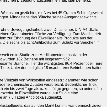
heimischen Erzeugung aufzunehmen hat. Man bemerkt:
les Wachstum gezüchtet, muß es bei 45 Gramm Schlupfgewicht
ingen. Mindestens das 35fache seines Ausgangsgewichts.
 ohne Bewegungsfreiheit. Zwei Drittel eines DIN-A4-Blatts
 einen Quadratmeter Fläche zur Verfügung. Zum Mastbetrieb
, dem zur Erhöhung des Eiweißgehalts Produkte aus der
 Die sechs bis acht Antibiotika zum Schutz vor Seuchen in
sweit erste Studie zum Medikamenteneinsatz in der
t wurden 182 Betriebe mit insgesamt 962
samte Branche. Hier die wichtigsten: 96,4 Prozent der Tiere
n Tiere. Unter den lediglich 18 »sauberen« Betriebenen hatten
 Vielzahl von Wirkstoffen eingesetzt, darunter, wie schon
iedene chemische Zutaten verabreicht. Bedenklicher Trick:
ch ein bis zwei Tage als »akut nötig« gegeben; so unterliefen
prozedur. In Einzelfällen wurde laut Studie eine
r an 7,3 Tagen Antibiotika zugesetzt.
Mastgeflügels, das auf den Markt kommt, war demnach zuvor