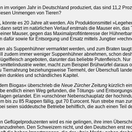
 im vorigen Jahr in Deutschland produziert, das sind 11,2 Pro
diesen Unmengen von Tieren?
önnte es 20 Jahre alt werden. Als Produktionsmittel »Legehenne
dann setzt im natürlichen Verlauf erstmals die Mauser ein, das
lich einer Mauser, gegen das Maximalprofitinteresse der Hühnerb
 dafür sowie für Entsorgung und Ersatz mittels Jungtier »rechne
en als Suppenhühner vermarktet werden, und zum Braten taugt i
ll zudem immer weniger Suppenhühner abnehmen, schon deshalb,
ügelfleisch angeboten, darunter das beliebte Putenfleisch. Nur
ittelindustrie weiter, macht zum Beispiel Brühwürfel daraus o
u Tiernahrung beziehungsweise Tiermehl, der Überschuß lande
t ein dunkles und schändliches Kapitel.
dem Biogas« überschrieb die
Neue Zürcher Zeitung
kürzlich ei
e endlich einen Weg gefunden, die Tötungs- und Entsorgungsk
lagen gelandet. Ein »unschöner Nebenschauplatz der hochindust
m bis zu 85 Rappen fällig, gut 70 Eurocent. Nun strebe man zu
ei seien süddeutsche Betriebe behilflich, die auch einen Teil
n Geflügelproduzenten wird es nie gelingen, ihre irren Übersch
anzudrehen. Den Schweizern nicht, und den Deutschen erst r