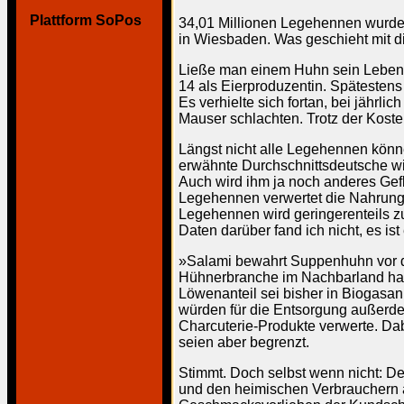
Plattform SoPos
34,01 Millionen Legehennen wurden
in Wiesbaden. Was geschieht mit 
Ließe man einem Huhn sein Leben, k
14 als Eierproduzentin. Spätestens 
Es verhielte sich fortan, bei jähr
Mauser schlachten. Trotz der Kosten
Längst nicht alle Legehennen könn
erwähnte Durchschnittsdeutsche wi
Auch wird ihm ja noch anderes Gefl
Legehennen verwertet die Nahrungsm
Legehennen wird geringerenteils z
Daten darüber fand ich nicht, es is
»Salami bewahrt Suppenhuhn vor 
Hühnerbranche im Nachbarland hab
Löwenanteil sei bisher in Biogasan
würden für die Entsorgung außerde
Charcuterie-Produkte verwerte. Dab
seien aber begrenzt.
Stimmt. Doch selbst wenn nicht: De
und den heimischen Verbrauchern 