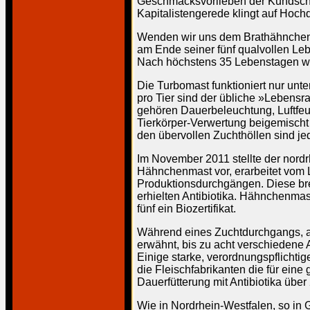
Geschmacksvorlieben der Kundscha
Kapitalistengerede klingt auf Hoch
Wenden wir uns dem Brathähnchen z
am Ende seiner fünf qualvollen L
Nach höchstens 35 Lebenstagen wi
Die Turbomast funktioniert nur unt
pro Tier sind der übliche »Lebens
gehören Dauerbeleuchtung, Luftfeu
Tierkörper-Verwertung beigemischt
den übervollen Zuchthöllen sind j
Im November 2011 stellte der nord
Hähnchenmast vor, erarbeitet vom 
Produktionsdurchgängen. Diese brei
erhielten Antibiotika. Hähnchenmast
fünf ein Biozertifikat.
Während eines Zuchtdurchgangs, als
erwähnt, bis zu acht verschiedene 
Einige starke, verordnungspflichtig
die Fleischfabrikanten die für eine 
Dauerfütterung mit Antibiotika über
Wie in Nordrhein-Westfalen, so in