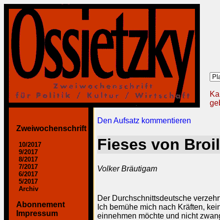
Ka
geb
Den Aufsatz kommentieren
Zweiwochenschrift
Fieses von Broi
10/2017
9/2017
8/2017
7/2017
Volker Bräutigam
6/2017
5/2017
Archiv
Der Durchschnittsdeutsche verzehr
Abonnement
Ich bemühe mich nach Kräften, kein
Impressum
einnehmen möchte und nicht zwang