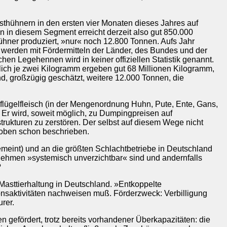
thühnern in den ersten vier Monaten dieses Jahres auf
n in diesem Segment erreicht derzeit also gut 850.000
hner produziert, »nur« noch 12.800 Tonnen. Aufs Jahr
rden mit Fördermitteln der Länder, des Bundes und der
en Legehennen wird in keiner offiziellen Statistik genannt.
tlich je zwei Kilogramm ergeben gut 68 Millionen Kilogramm,
, großzügig geschätzt, weitere 12.000 Tonnen, die
flügelfleisch (in der Mengenordnung Huhn, Pute, Ente, Gans,
. Er wird, soweit möglich, zu Dumpingpreisen auf
lstrukturen zu zerstören. Der selbst auf diesem Wege nicht
e oben schon beschrieben.
gemeint) und an die größten Schlachtbetriebe in Deutschland
ernehmen »systemisch unverzichtbar« sind und andernfalls
?
 Masttierhaltung in Deutschland. »Entkoppelte
onsaktivitäten nachweisen muß. Förderzweck: Verbilligung
rer.
 gefördert, trotz bereits vorhandener Überkapazitäten: die