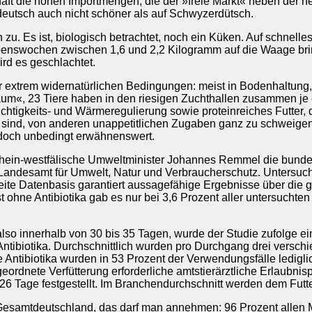
ft die hohen Importmengen, die der »freie Markt« neben der 
deutsch auch nicht schöner als auf Schwyzerdütsch.
u. Es ist, biologisch betrachtet, noch ein Küken. Auf schnel
ebenswochen zwischen 1,6 und 2,2 Kilogramm auf die Waage br
rd es geschlachtet.
er extrem widernatürlichen Bedingungen: meist in Bodenhaltung,
raum«, 23 Tiere haben in den riesigen Zuchthallen zusammen je
chtigkeits- und Wärmeregulierung sowie proteinreiches Futter
 sind, von anderen unappetitlichen Zugaben ganz zu schweigen.
edoch unbedingt erwähnenswert.
rhein-westfälische Umweltminister Johannes Remmel die bunde
Landesamt für Umwelt, Natur und Verbraucherschutz. Untersuch
te Datenbasis garantiert aussagefähige Ergebnisse über die ge
 ohne Antibiotika gab es nur bei 3,6 Prozent aller untersuchte
o innerhalb von 30 bis 35 Tagen, wurde der Studie zufolge eine
Antibiotika. Durchschnittlich wurden pro Durchgang drei versch
e Antibiotika wurden in 53 Prozent der Verwendungsfälle ledigli
geordnete Verfütterung erforderliche amtstierärztliche Erlaubnis
 26 Tage festgestellt. Im Branchendurchschnitt werden dem Futte
 Gesamtdeutschland, das darf man annehmen: 96 Prozent allen 