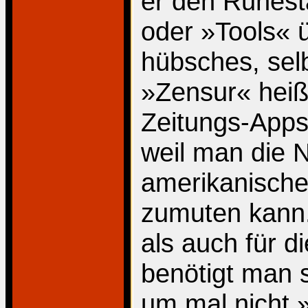
er den Ruhest
oder »Tools« ü
hübsches, sel
»Zensur« heiß
Zeitungs-App
weil man die N
amerikanische
zumuten kann.
als auch für 
benötigt man 
um mal nicht 