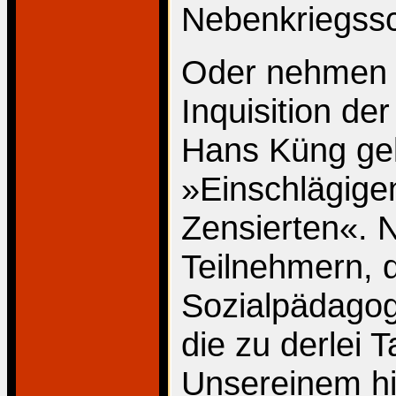
Nebenkriegssc
Oder nehmen w
Inquisition de
Hans Küng gel
»Einschlägige
Zensierten«. N
Teilnehmern, d
Sozialpädagog
die zu derlei
Unsereinem h