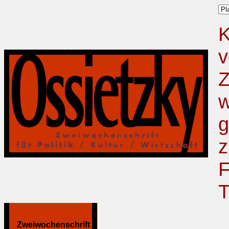
K
v
Z
w
g
z
F
T
Zweiwochenschrift