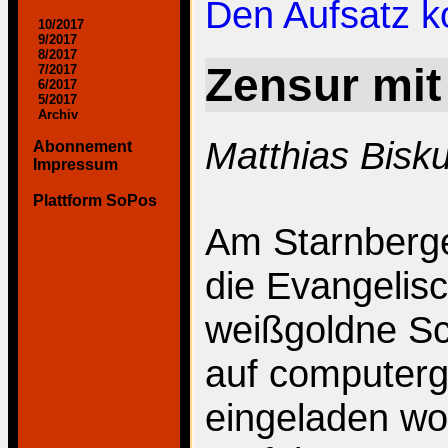
Den Aufsatz 
10/2017
9/2017
8/2017
Zensur mit
7/2017
6/2017
5/2017
Archiv
Matthias Bisk
Abonnement
Impressum
Plattform SoPos
Am Starnberge
die Evangelis
weißgoldne S
auf computer
eingeladen wor