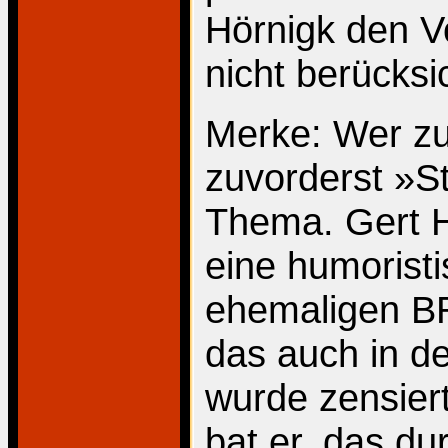
Hörnigk den Vo
nicht berücksic
Merke: Wer zu
zuvorderst »St
Thema. Gert H
eine humoristi
ehemaligen BR
das auch in de
wurde zensier
bat er, das d