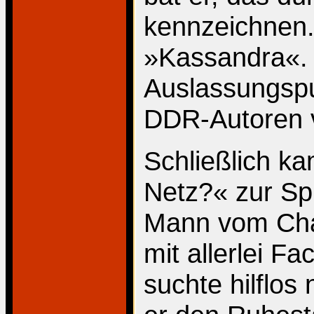
kennzeichnen. 
»Kassandra«.
Auslassungspu
DDR-Autoren v
Schließlich k
Netz?« zur Spr
Mann vom Cha
mit allerlei F
suchte hilflo