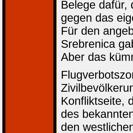
Belege dafür,
gegen das eige
Für den angeb
Srebrenica ga
Aber das kümm
Flugverbotszo
Zivilbevölkeru
Konfliktseite,
des bekannten
den westliche