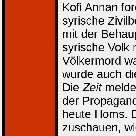
Kofi Annan fo
syrische Zivil
mit der Behau
syrische Volk
Völkermord wa
wurde auch di
Die
Zeit
meldet
der Propagand
heute Homs. D
zuschauen, wie