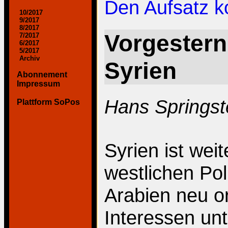
Den Aufsatz 
10/2017
9/2017
8/2017
Vorgestern
7/2017
6/2017
5/2017
Archiv
Syrien
Abonnement
Impressum
Hans Springst
Plattform SoPos
Syrien ist weit
westlichen Pol
Arabien neu o
Interessen unt