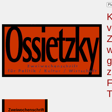
K
v
Z
w
g
z
F
T
Zweiwochenschrift