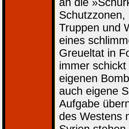
an die »Schur
Schutzzonen, 
Truppen und W
eines schlimm
Greueltat in Fo
immer schickt
eigenen Bomb
auch eigene S
Aufgabe über
des Westens m
Syrien stehen