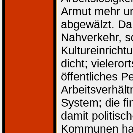
Armut mehr u
abgewälzt. Da
Nahverkehr, 
Kultureinrich
dicht; vielerort
öffentliches P
Arbeitsverhält
System; die fi
damit politis
Kommunen hat 