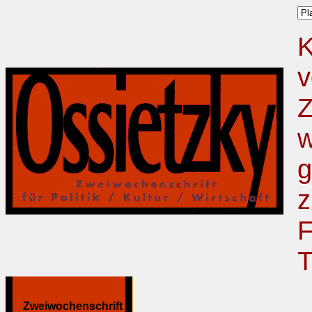
K
v
Z
w
g
z
F
T
Zweiwochenschrift