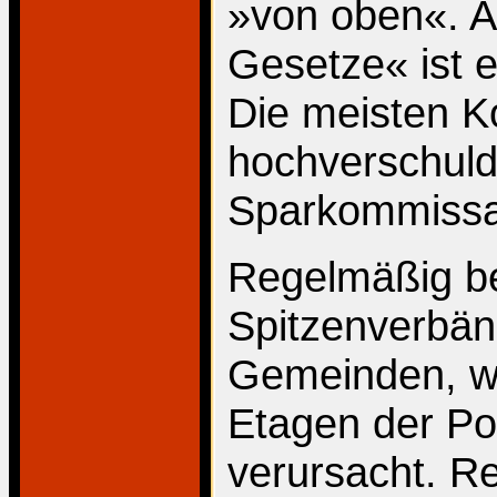
»von oben«. 
Gesetze« ist 
Die meisten 
hochverschuld
Sparkommissar
Regelmäßig b
Spitzenverbän
Gemeinden, w
Etagen der Pol
verursacht. R