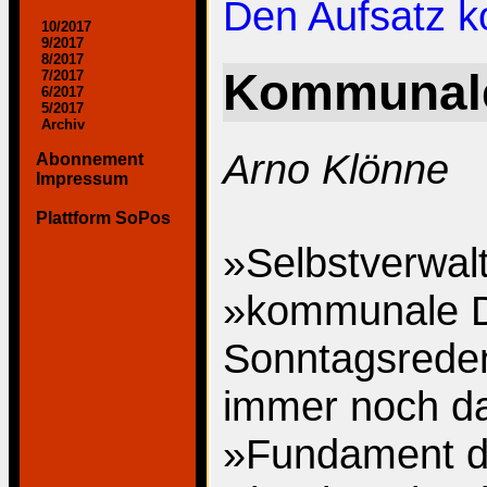
Den Aufsatz 
10/2017
9/2017
8/2017
Kommunale
7/2017
6/2017
5/2017
Archiv
Arno Klönne
Abonnement
Impressum
Plattform SoPos
»Selbstverwal
»kommunale D
Sonntagsreden
immer noch da
»Fundament d