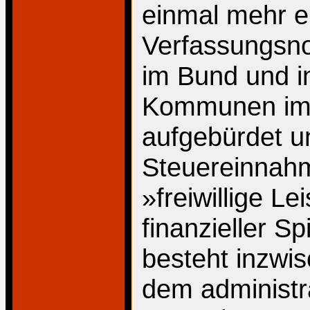
einmal mehr en
Verfassungsno
im Bund und i
Kommunen imm
aufgebürdet u
Steuereinnahm
»freiwillige L
finanzieller S
besteht inzwi
dem administra