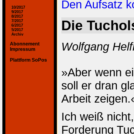
Den Aufsatz 
10/2017
9/2017
8/2017
Die Tucho
7/2017
6/2017
5/2017
Archiv
Wolfgang Helfr
Abonnement
Impressum
Plattform SoPos
»Aber wenn ei
soll er dran g
Arbeit zeigen.
Ich weiß nicht
Forderung Tuc