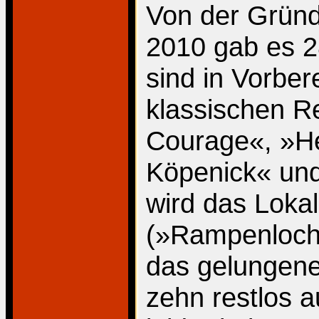
Von der Grün
2010 gab es 2
sind in Vorbe
klassischen R
Courage«, »He
Köpenick« un
wird das Lokal
(»Rampenloch«
das gelungene
zehn restlos 