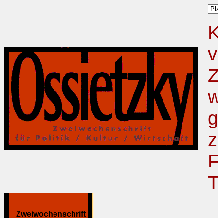
K
v
Z
w
g
z
F
T
Zweiwochenschrift