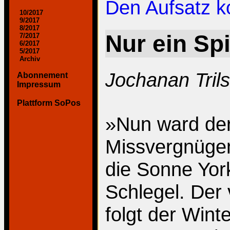
Den Aufsatz 
10/2017
9/2017
8/2017
Nur ein Sp
7/2017
6/2017
5/2017
Archiv
Jochanan Tril
Abonnement
Impressum
Plattform SoPos
»Nun ward der
Missvergnügen
die Sonne York
Schlegel. Der 
folgt der Win