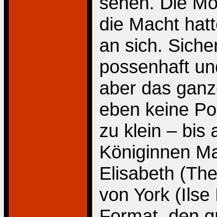
sehen. Die Mo
die Macht hatt
an sich. Siche
possenhaft un
aber das ganze
eben keine Poss
zu klein – bis 
Königinnen Ma
Elisabeth (The
von York (Ilse 
Format, den g