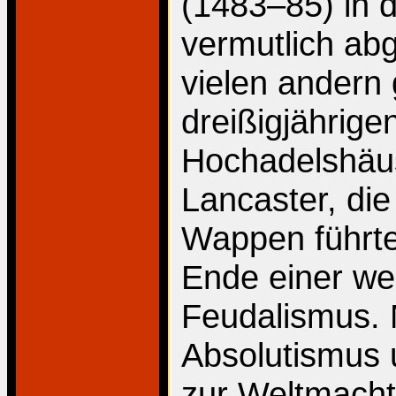
(1483–85) in d
vermutlich abg
vielen andern
dreißigjährig
Hochadelshäus
Lancaster, di
Wappen führte
Ende einer we
Feudalismus. 
Absolutismus 
zur Weltmacht 