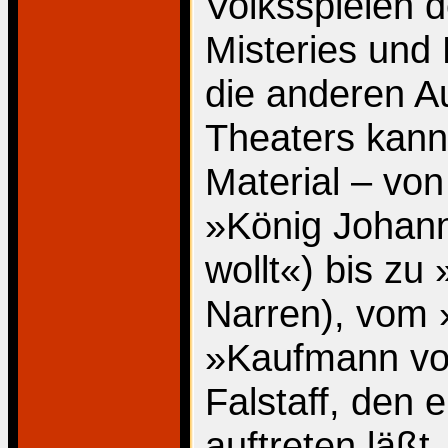
Volksspielen d
Misteries und
die anderen A
Theaters kannt
Material – vo
»König Johann
wollt«) bis zu
Narren), vom 
»Kaufmann von
Falstaff, den 
auftreten läßt