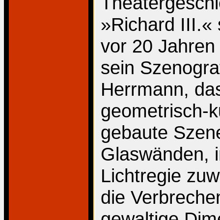
Theatergeschi
»Richard III.«
vor 20 Jahren
sein Szenograf
Herrmann, das
geometrisch-k
gebaute Szen
Glaswänden, i
Lichtregie zu
die Verbrechen
gewaltige Dim