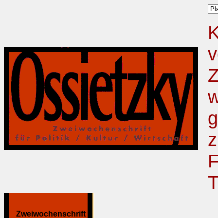
K
v
Z
w
g
z
F
T
Zweiwochenschrift