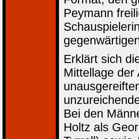
Peymann freili
Schauspieleri
gegenwärtige
Erklärt sich d
Mittellage de
unausgereifte
unzureichende
Bei den Männe
Holtz als Geo