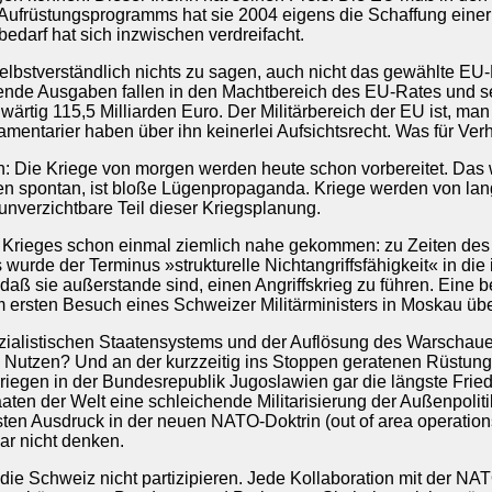
 Aufrüstungsprogramms hat sie 2004 eigens die Schaffung eine
telbedarf hat sich inzwischen verdreifacht.
selbstverständlich nichts zu sagen, auch nicht das gewählte E
de Ausgaben fallen in den Machtbereich des EU-Rates und sei
rtig 115,5 Milliarden Euro. Der Militärbereich der EU ist, man 
entarier haben über ihn keinerlei Aufsichtsrecht. Was für Verh
n: Die Kriege von morgen werden heute schon vorbereitet. Das 
 spontan, ist bloße Lügenpropaganda. Kriege werden von lang
verzichtbare Teil dieser Kriegsplanung.
s Krieges schon einmal ziemlich nahe gekommen: zu Zeiten de
rde der Terminus »strukturelle Nichtangriffsfähigkeit« in die in
aß sie außerstande sind, einen Angriffskrieg zu führen. Eine be
im ersten Besuch eines Schweizer Militärministers in Moskau üb
istischen Staatensystems und der Auflösung des Warschauer Pa
tzen? Und an der kurzzeitig ins Stoppen geratenen Rüstungsspi
iegen in der Bundesrepublik Jugoslawien gar die längste Fried
aaten der Welt eine schleichende Militarisierung der Außenpoli
sten Ausdruck in der neuen NATO-Doktrin (out of area operations
ar nicht denken.
 die Schweiz nicht partizipieren. Jede Kollaboration mit der NAT