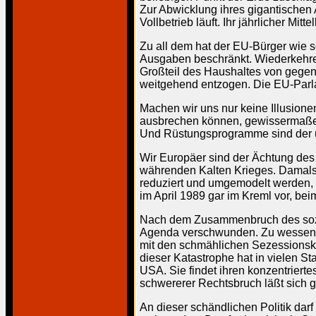
Zur Abwicklung ihres gigantischen
Vollbetrieb läuft. Ihr jährlicher Mit
Zu all dem hat der EU-Bürger wie 
Ausgaben beschränkt. Wiederkehren
Großteil des Haushaltes von gegenwä
weitgehend entzogen. Die EU-Parlam
Machen wir uns nur keine Illusione
ausbrechen können, gewissermaßen
Und Rüstungsprogramme sind der un
Wir Europäer sind der Ächtung de
währenden Kalten Krieges. Damals wu
reduziert und umgemodelt werden, d
im April 1989 gar im Kreml vor, be
Nach dem Zusammenbruch des sozial
Agenda verschwunden. Zu wessen Nu
mit den schmählichen Sezessionskr
dieser Katastrophe hat in vielen St
USA. Sie findet ihren konzentrierte
schwererer Rechtsbruch läßt sich g
An dieser schändlichen Politik darf