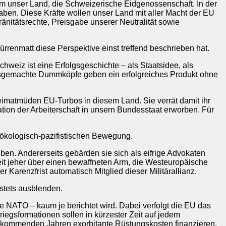
 unser Land, die Schweizerische Eidgenossenschaft. In der
aben. Diese Kräfte wollen unser Land mit aller Macht der EU
itätsrechte, Preisgabe unserer Neutralität sowie
ürrenmatt diese Perspektive einst treffend beschrieben hat.
weiz ist eine Erfolgsgeschichte – als Staatsidee, als
ausgemachte Dummköpfe geben ein erfolgreiches Produkt ohne
heimatmüden EU-Turbos in diesem Land. Sie verrät damit ihr
tion der Arbeiterschaft in unsern Bundesstaat erworben. Für
r ökologisch-pazifistischen Bewegung.
ben. Andererseits gebärden sie sich als eifrige Advokaten
eit jeher über einen bewaffneten Arm, die Westeuropäische
r Karenzfrist automatisch Mitglied dieser Militärallianz.
stets ausblenden.
 NATO – kaum je berichtet wird. Dabei verfolgt die EU das
riegsformationen sollen in kürzester Zeit auf jedem
n kommenden Jahren exorbitante Rüstungskosten finanzieren.