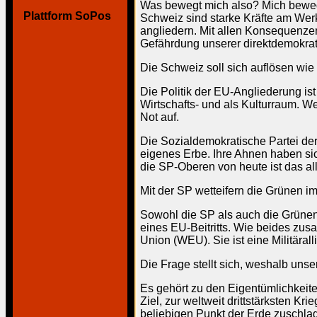
Was bewegt mich also? Mich bewege
Plattform SoPos
Schweiz sind starke Kräfte am Werk
angliedern. Mit allen Konsequenze
Gefährdung unserer direktdemokrat
Die Schweiz soll sich auflösen wie 
Die Politik der EU-Angliederung is
Wirtschafts- und als Kulturraum. 
Not auf.
Die Sozialdemokratische Partei der
eigenes Erbe. Ihre Ahnen haben sic
die SP-Oberen von heute ist das all
Mit der SP wetteifern die Grünen i
Sowohl die SP als auch die Grünen 
eines EU-Beitritts. Wie beides zus
Union (WEU). Sie ist eine Militärall
Die Frage stellt sich, weshalb uns
Es gehört zu den Eigentümlichkeite
Ziel, zur weltweit drittstärksten K
beliebigen Punkt der Erde zuschla