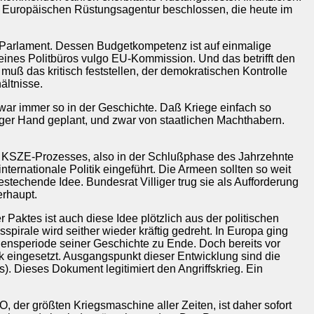
r Europäischen Rüstungsagentur beschlossen, die heute im
U-Parlament. Dessen Budgetkompetenz ist auf einmalige
nes Politbüros vulgo EU-Kommission. Und das betrifft den
muß das kritisch feststellen, der demokratischen Kontrolle
ältnisse.
war immer so in der Geschichte. Daß Kriege einfach so
er Hand geplant, und zwar von staatlichen Machthabern.
s KSZE-Prozesses, also in der Schlußphase des Jahrzehnte
ternationale Politik eingeführt. Die Armeen sollten so weit
stechende Idee. Bundesrat Villiger trug sie als Aufforderung
erhaupt.
ktes ist auch diese Idee plötzlich aus der politischen
rale wird seither wieder kräftig gedreht. In Europa ging
ensperiode seiner Geschichte zu Ende. Doch bereits vor
tik eingesetzt. Ausgangspunkt dieser Entwicklung sind die
). Dieses Dokument legitimiert den Angriffskrieg. Ein
O, der größten Kriegsmaschine aller Zeiten, ist daher sofort