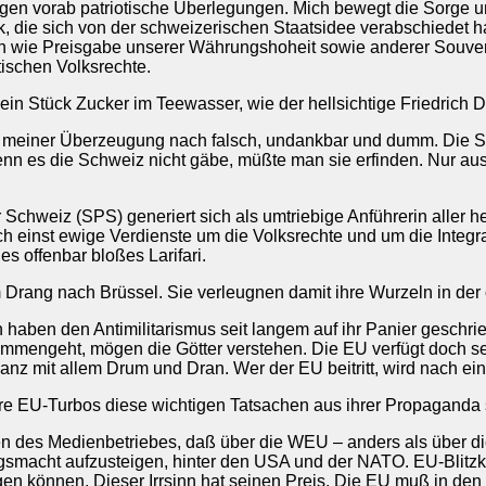
n vorab patriotische Überlegungen. Mich bewegt die Sorge um
, die sich von der schweizerischen Staatsidee verabschiedet h
n wie Preisgabe unserer Währungshoheit sowie anderer Souverän
ischen Volksrechte.
ein Stück Zucker im Teewasser, wie der hellsichtige Friedrich D
t meiner Überzeugung nach falsch, undankbar und dumm. Die Sch
Wenn es die Schweiz nicht gäbe, müßte man sie erfinden. Nur 
 Schweiz (SPS) generiert sich als umtriebige Anführerin aller 
h einst ewige Verdienste um die Volksrechte und um die Integra
es offenbar bloßes Larifari.
m Drang nach Brüssel. Sie verleugnen damit ihre Wurzeln in de
haben den Antimilitarismus seit langem auf ihr Panier geschrie
ammengeht, mögen die Götter verstehen. Die EU verfügt doch s
ianz mit allem Drum und Dran. Wer der EU beitritt, wird nach eine
ere EU-Turbos diese wichtigen Tatsachen aus ihrer Propaganda 
n des Medienbetriebes, daß über die WEU – anders als über die
riegsmacht aufzusteigen, hinter den USA und der NATO. EU-Blitzk
gen können. Dieser Irrsinn hat seinen Preis. Die EU muß in de