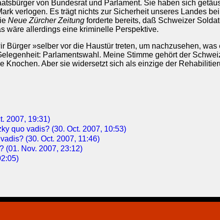
taatsbürger von Bundesrat und Parlament. Sie haben sich getäu
 Mark verlogen. Es trägt nichts zur Sicherheit unseres Landes be
Die
Neue Zürcher Zeitung
forderte bereits, daß Schweizer Sold
s wäre allerdings eine kriminelle Perspektive.
 wir Bürger »selber vor die Haustür treten, um nachzusehen, was 
 Gelegenheit: Parlamentswahl. Meine Stimme gehört der Schweiz
ie Knochen. Aber sie widersetzt sich als einzige der Rehabilitieru
t. 2007, 19:31)
y quo vadis? (30. Oct. 2007, 10:53)
vadis? (30. Oct. 2007, 11:46)
? (01. Nov. 2007, 23:12)
02:05)