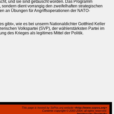
scht, und sie sind getäuscht worden. Das Programm
i, sondern dient vorrangig den zweifelhaften strategischen
aten an Übungen für Angriffsoperationen der NATO-
es gibt«, wie es bei unserm Nationaldichter Gottfried Keller
erischen Volkspartei (SVP), der wählerstärksten Partei im
ng des Krieges als legitimes Mittel der Politik.
This page is hosted by SoPos.org website
<http://www.sopos.org>
Contents copyright © 2000-2004; all rights reserved.
Impressum: Ossietzky