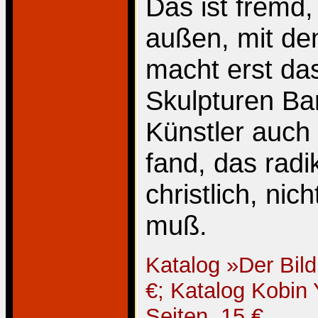
Das ist fremd,
außen, mit de
macht erst das
Skulpturen Bar
Künstler auch
fand, das radi
christlich, nic
muß.
Katalog »Der Bild
€; Katalog Kobin
Seiten, 15 €