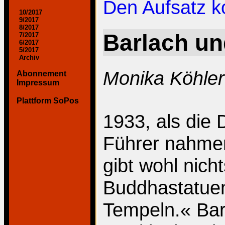
Den Aufsatz 
10/2017
9/2017
8/2017
Barlach u
7/2017
6/2017
5/2017
Archiv
Monika Köhler
Abonnement
Impressum
Plattform SoPos
1933, als die
Führer nahmen
gibt wohl nicht
Buddhastatuen
Tempeln.« Bar