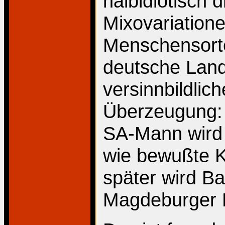
halbidiotisch
Mixovariatione
Menschensorte
deutsche Lan
versinnbildli
Überzeugung: 
SA-Mann wird h
wie bewußte Kü
später wird B
Magdeburger 