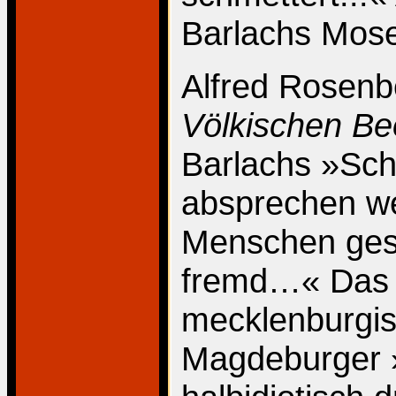
Barlachs Moses
Alfred Rosenb
Völkischen B
Barlachs »Sch
absprechen we
Menschen gesta
fremd…« Das 
mecklenburgi
Magdeburger »