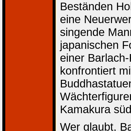
Beständen Hol
eine Neuerwer
singende Mann
japanischen F
einer Barlach-
konfrontiert 
Buddhastatuen
Wächterfigure
Kamakura südl
Wer glaubt, B