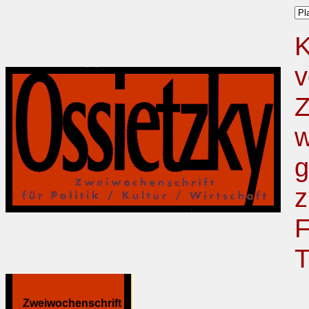
K
v
Z
w
g
z
F
T
Zweiwochenschrift