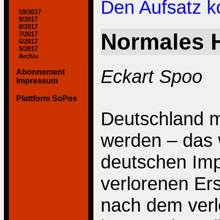
Den Aufsatz 
10/2017
9/2017
8/2017
Normales 
7/2017
6/2017
5/2017
Archiv
Eckart Spoo
Abonnement
Impressum
Plattform SoPos
Deutschland m
werden – das 
deutschen Imp
verlorenen Ers
nach dem verl