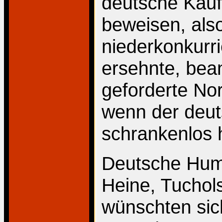
deutsche Kaufl
beweisen, als
niederkonkurr
ersehnte, bea
geforderte Nor
wenn der deut
schrankenlos h
Deutsche Huma
Heine, Tuchols
wünschten sich