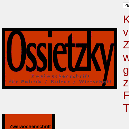
K
v
Z
w
g
z
F
T
Zweiwochenschrift