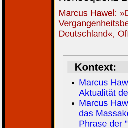
Marcus Hawel: »D
Vergangenheitsbe
Deutschland«, Off
Kontext:
Marcus Hawe
Aktualität d
Marcus Hawe
das Massake
Phrase der "