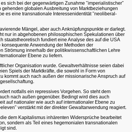
 es sich bei der gegenwärtigen Zunahme "imperialistischer"
tten gehenden globalen Ausbreitung von Marktbeziehungen
es eine transnationale Interessenidentität "neoliberal-
ravierende Mängel, aber auch Anknüpfungspunkte er darlegt.
icht nur in abgehobenen philosophischen Spekulationen über
ch staatstheoretisch fundiert eine Analyse des auf die USA
 die konsequente Anwendung der Methoden der
n Strömung innerhalb der politikwissenschaftlichen Lehre
ternationaler Ebene zu liefern.
aftlicher Organisation wurde. Gewaltverhältnisse seien dabei
ien Spiels der Marktkräfte, die sowohl in Form von
inzu kommt auch nach außen der missionarische Anspruch auf
rgesellschaftung.
dert notfalls ein repressives Vorgehen. So steht dem
auch nach außen gegenüber. Bedingt wird dies auch
t auf nationaler wie auch auf internationaler Ebene zu
eleven" verstärkt mit der direkter Gewaltanwendung reagiert.
er die dem Kapitalismus inhärenten Widersprüche bearbeitet
ion, sondern als Teil eines hegemonialen transnationalen
igt sind.