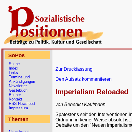
SoPos
Suche
Index
Zur Druckfassung
Links
Termine und
Den Aufsatz kommentieren
Ankündigungen
Newsletter
Imperialism Reloaded
Gästebuch
Bücher
Kontakt
RSS-Newsfeed
von Benedict Kaufmann
Impressum
Spätestens seit den Interventionen in
Themen
Ordnung in keiner Weise obsolet ist.
Debatte um den "Neuen Imperialismus
Neue Artikel