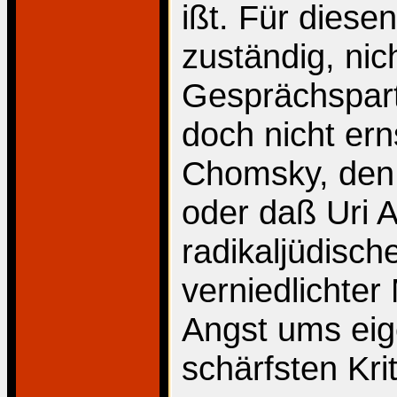
ißt. Für diese
zuständig, nich
Gesprächspart
doch nicht er
Chomsky, den 
oder daß Uri 
radikaljüdisch
verniedlichter
Angst ums eig
schärfsten Kri