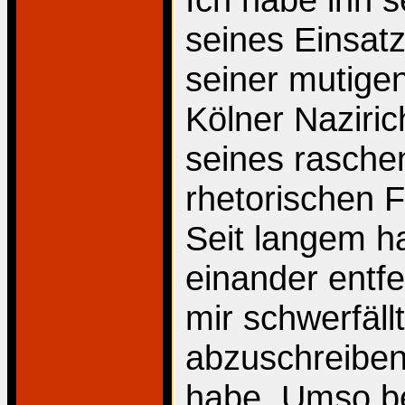
seines Einsat
seiner mutig
Kölner Naziric
seines rasche
rhetorischen F
Seit langem ha
einander entf
mir schwerfäll
abzuschreiben,
habe. Umso be