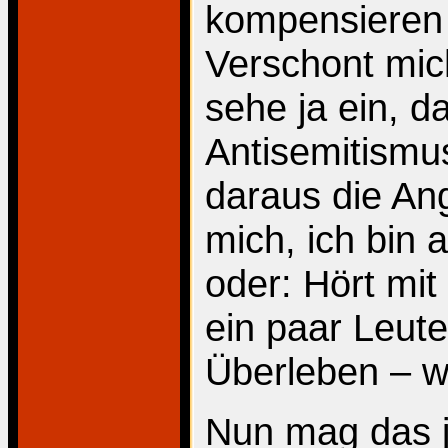
kompensieren 
Verschont mich
sehe ja ein, 
Antisemitismus
daraus die An
mich, ich bin 
oder: Hört mi
ein paar Leute
Überleben – wa
Nun mag das j