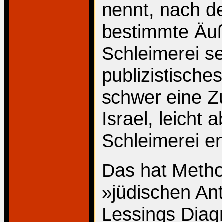
nennt, nach d
bestimmte Äuß
Schleimerei s
publizistische
schwer eine Z
Israel, leicht 
Schleimerei e
Das hat Metho
»jüdischen An
Lessings Diag