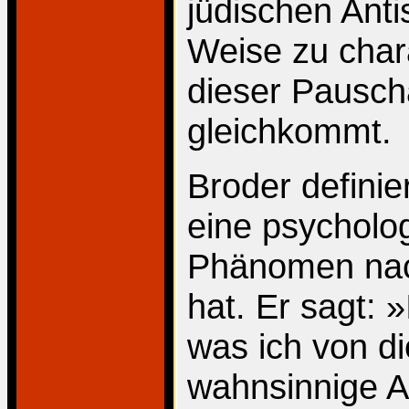
jüdischen Anti
Weise zu chara
dieser Pauscha
gleichkommt.
Broder definier
eine psycholog
Phänomen nach
hat. Er sagt: 
was ich von di
wahnsinnige An