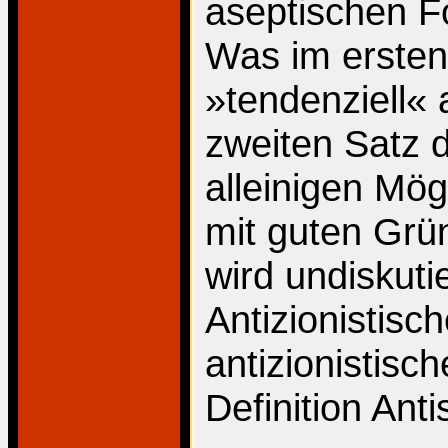
aseptischen F
Was im ersten
»tendenziell«
zweiten Satz 
alleinigen Mö
mit guten Grün
wird undiskuti
Antizionistisc
antizionistisc
Definition Ant