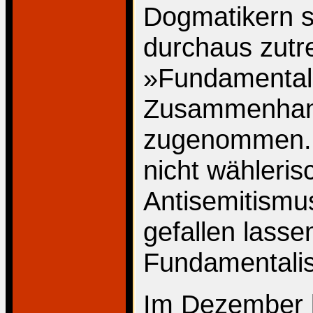
Dogmatikern 
durchaus zutr
»Fundamentali
Zusammenhang 
zugenommen. B
nicht wähleris
Antisemitismu
gefallen lasse
Fundamentalist
Im Dezember l