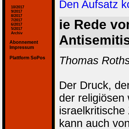
Den Aufsatz 
10/2017
9/2017
8/2017
ie Rede vo
7/2017
6/2017
5/2017
Archiv
Antisemit
Abonnement
Impressum
Thomas Roths
Plattform SoPos
Der Druck, de
der religiösen
israelkritisc
kann auch von