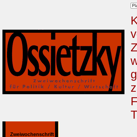
K
v
Z
w
g
z
F
T
Zweiwochenschrift