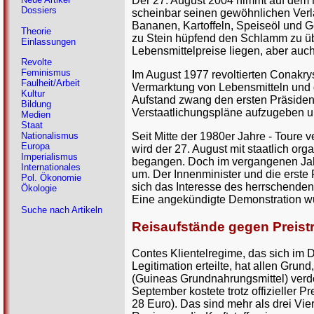
Der 27. August 2004 nimmt auf dem
Dossiers
scheinbar seinen gewöhnlichen Verla
Bananen, Kartoffeln, Speiseöl und 
Theorie
zu Stein hüpfend den Schlamm zu übe
Einlassungen
Lebensmittelpreise liegen, aber auch
Revolte
Feminismus
Im August 1977 revoltierten Conakry
Faulheit/Arbeit
Vermarktung von Lebensmitteln und d
Kultur
Aufstand zwang den ersten Präsiden
Bildung
Verstaatlichungspläne aufzugeben und
Medien
Staat
Seit Mitte der 1980er Jahre - Toure 
Nationalismus
Europa
wird der 27. August mit staatlich o
Imperialismus
begangen. Doch im vergangenen Jahr 
Internationales
um. Der Innenminister und die erste
Pol. Ökonomie
sich das Interesse des herrschende
Ökologie
Eine angekündigte Demonstration wu
Suche nach Artikeln
Reisaufstände gegen Preistr
Contes Klientelregime, das sich im 
Legitimation erteilte, hat allen Gru
(Guineas Grundnahrungsmittel) verd
September kostete trotz offizieller P
28 Euro). Das sind mehr als drei Vi