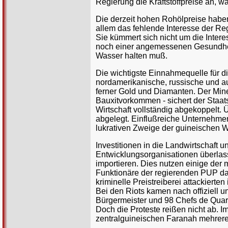
Regierung die Kraftstoffpreise an, 
Die derzeit hohen Rohölpreise haben 
allem das fehlende Interesse der Re
Sie kümmert sich nicht um die Intere
noch einer angemessenen Gesundhe
Wasser halten muß.
Die wichtigste Einnahmequelle für di
nordamerikanische, russische und au
ferner Gold und Diamanten. Der Miner
Bauxitvorkommen - sichert der Staats
Wirtschaft vollständig abgekoppelt.
abgelegt. Einflußreiche Unternehmer
lukrativen Zweige der guineischen Wi
Investitionen in die Landwirtschaft 
Entwicklungsorganisationen überlass
importieren. Dies nutzen einige der 
Funktionäre der regierenden PUP daz
kriminelle Preistreiberei attackierte
Bei den Riots kamen nach offiziell 
Bürgermeister und 98 Chefs de Quarti
Doch die Proteste reißen nicht ab. I
zentralguineischen Faranah mehrer