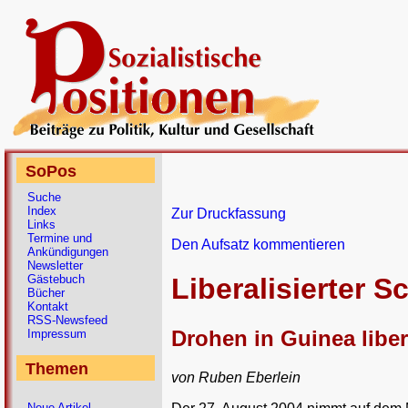
SoPos
Suche
Index
Zur Druckfassung
Links
Termine und
Den Aufsatz kommentieren
Ankündigungen
Newsletter
Gästebuch
Liberalisierter S
Bücher
Kontakt
RSS-Newsfeed
Drohen in Guinea liber
Impressum
Themen
von Ruben Eberlein
Neue Artikel