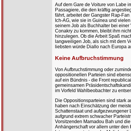
Auf dem Gare de Voiture von Labe 
Passagiere, die den kräftig angest
fährt, arbeitet der Gangster Rap-Fan al
Ich-AG, wie sie in Guinea und vielen 
seinem Job als Buchhalter bei einer
Conakry zu kommen, bleibt ihm nichts
hinzulegen. Ob die Arbeit Spaß mach
langweiligen Job, als sich mit dem 
liebsten würde Diallo nach Europa a
Keine Aufbruchstimmung
Von Aufbruchstimmung oder zumindest
oppositionellen Parteien sind ebenso
auf ein Bündnis - die Front republica
gemeinsamen Präsidentschaftskandi
im Vorfeld Wahlbeobachter zu ents
Die Oppositionsparteien sind stark a
haben nach Einschätzung der meist
Schattenstaat und aufgezwungener Li
aufgrund extrem schwacher Parteistr
Vorsitzenden Mamadou Bah und die U
Anhängerschaft vor allem unter den 