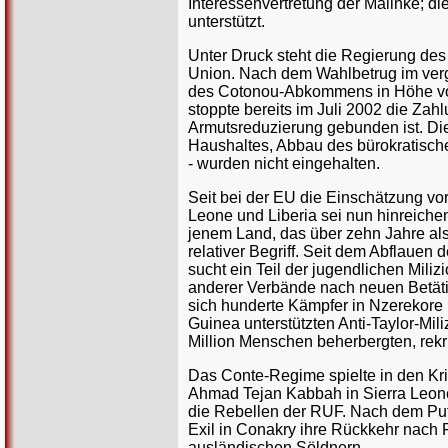
Interessenvertretung der Malinke; d
unterstützt.
Unter Druck steht die Regierung des
Union. Nach dem Wahlbetrug im verg
des Cotonou-Abkommens in Höhe von
stoppte bereits im Juli 2002 die Zah
Armutsreduzierung gebunden ist. Di
Haushaltes, Abbau des bürokratisch
- wurden nicht eingehalten.
Seit bei der EU die Einschätzung vo
Leone und Liberia sei nun hinreichen
jenem Land, das über zehn Jahre als S
relativer Begriff. Seit dem Abflauen
sucht ein Teil der jugendlichen Mili
anderer Verbände nach neuen Betätig
sich hunderte Kämpfer in Nzerekore 
Guinea unterstützten Anti-Taylor-Mili
Million Menschen beherbergten, rekru
Das Conte-Regime spielte in den Kr
Ahmad Tejan Kabbah in Sierra Leone 
die Rebellen der RUF. Nach dem Pu
Exil in Conakry ihre Rückkehr nach
ausländischen Söldnern.