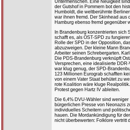
Untermenschen. Eine Neuigkeit sind 
der Gutshof in Pommern bot den his
Humboldt, die weltberühmte Berliner
war ihnen fremd. Der Skinhead aus d
Hamburg ebenso fremd gegenüber wie
In Brandenburg konzentrierten sich
schafft es, als OST-SPD zu fungieren
Rolle der SPD in der Opposition, da
abzuzweigen. Der kleine Mann Brande
Arbeiter seinen Schrebergarten. Karl
Die PDS-Brandenburg verknüpft Ostal
Versprechen, eine idealisierte DDR-
war klug genug, der SPD-Brandenburg
123 Millionen Eurograb schafften kei
von einem Vater Staat behütet zu w
rote Koalition wäre kluge Realpolit
Protest gegen Hartz IV ableiten.
Die 6,4% DVU-Wähler sind weniger leb
bürgerlichen Presse von Neonazis z
individuelles Scheitern und politisc
hauen. Die Mordankündigung für den 
nicht überbewerten: Folklore vertrit