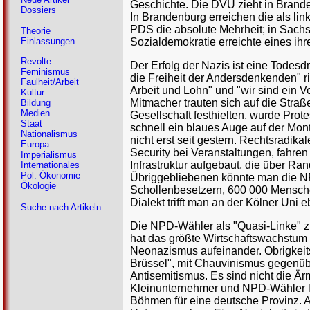
Geschichte. Die DVU zieht in Brande
Dossiers
In Brandenburg erreichen die als li
PDS die absolute Mehrheit; in Sachs
Theorie
Einlassungen
Sozialdemokratie erreichte eines ih
Revolte
Der Erfolg der Nazis ist eine Todesd
Feminismus
die Freiheit der Andersdenkenden" rie
Faulheit/Arbeit
Arbeit und Lohn" und "wir sind ein V
Kultur
Mitmacher trauten sich auf die Stra
Bildung
Medien
Gesellschaft festhielten, wurde Prote
Staat
schnell ein blaues Auge auf der Mont
Nationalismus
nicht erst seit gestern. Rechtsradik
Europa
Security bei Veranstaltungen, fahren
Imperialismus
Infrastruktur aufgebaut, die über Ra
Internationales
Pol. Ökonomie
Übriggebliebenen könnte man die 
Ökologie
Schollenbesetzern, 600 000 Mensche
Dialekt trifft man an der Kölner Uni
Suche nach Artikeln
Die NPD-Wähler als "Quasi-Linke" zu
hat das größte Wirtschaftswachstum 
Neonazismus aufeinander. Obrigkeits
Brüssel", mit Chauvinismus gegenüb
Antisemitismus. Es sind nicht die Är
Kleinunternehmer und NPD-Wähler lei
Böhmen für eine deutsche Provinz. A