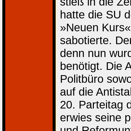
stieß in die Z
hatte die SU d
»Neuen Kurs« 
sabotierte. Der
denn nun wurde
benötigt. Die 
Politbüro sowo
auf die Antis
20. Parteitag
erwies seine p
und Reformunf