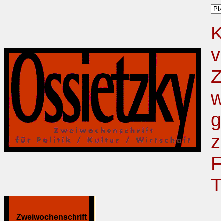
K
v
Z
w
g
z
F
T
Zweiwochenschrift