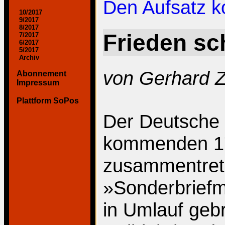
Den Aufsatz 
10/2017
9/2017
8/2017
Frieden sc
7/2017
6/2017
5/2017
Archiv
von Gerhard 
Abonnement
Impressum
Plattform SoPos
Der Deutsche
kommenden 17.
zusammentret
»Sonderbrief
in Umlauf gebr