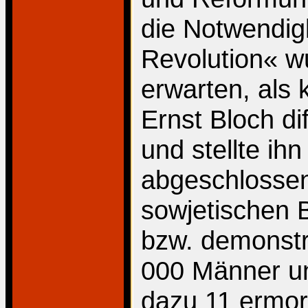
die Notwendigk
Revolution« w
erwarten, als 
Ernst Bloch di
und stellte ih
abgeschlossen
sowjetischen 
bzw. demonstr
000 Männer un
dazu 11 ermo