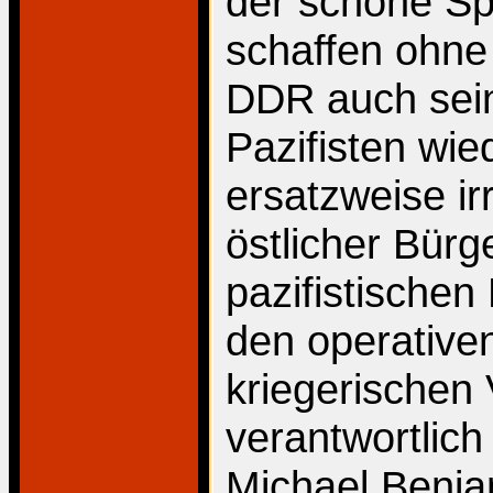
der schöne Sp
schaffen ohne
DDR auch sein
Pazifisten wie
ersatzweise ir
östlicher Bürg
pazifistische
den operative
kriegerischen 
verantwortlich 
Michael Benja