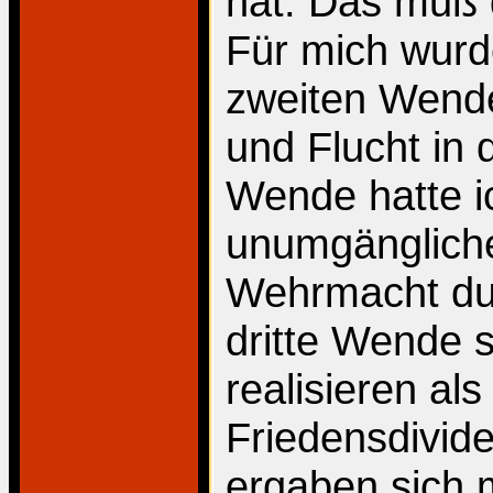
hat. Das muß 
Für mich wurd
zweiten Wende
und Flucht in 
Wende hatte i
unumgängliche
Wehrmacht dur
dritte Wende 
realisieren als
Friedensdivid
ergaben sich 