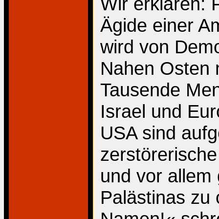
Wir erklären: 
Ägide einer A
wird von Dem
Nahen Osten n
Tausende Mens
Israel und Eu
USA sind aufg
zerstörerisch
und vor allem
Palästinas zu
Namen!« schrei