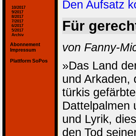
Den Aufsatz 
10/2017
9/2017
8/2017
Für gerech
7/2017
6/2017
5/2017
Archiv
von Fanny-Mic
Abonnement
Impressum
Plattform SoPos
»Das Land der
und Arkaden, 
türkis gefärb
Dattelpalmen 
und Lyrik, die
den Tod seiner