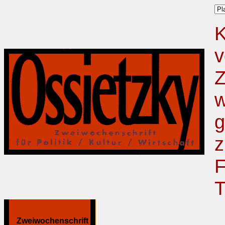
K
v
Z
w
g
z
F
T
Zweiwochenschrift