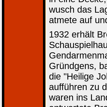
wusch das Lag
atmete auf und
1932 erhält Br
Schauspielhau
Gendarmenmar
Gründgens, ba
die "Heilige J
aufführen zu 
waren ins Lan