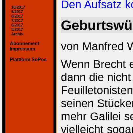
Den Aufsatz 
10/2017
9/2017
8/2017
Geburtswü
7/2017
6/2017
5/2017
Archiv
von Manfred 
Abonnement
Impressum
Plattform SoPos
Wenn Brecht e
dann die nich
Feuilletoniste
seinen Stücke
mehr Galilei s
vielleicht sog