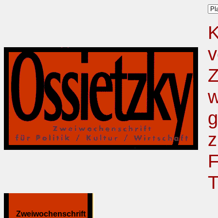
K
v
Z
w
g
z
F
T
Zweiwochenschrift