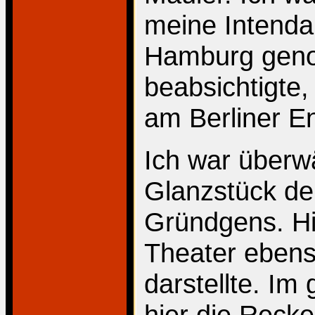
meine Intendan
Hamburg genom
beabsichtigte
am Berliner E
Ich war überwä
Glanzstück de
Gründgens. Hie
Theater ebens
darstellte. Im
hier die Reck