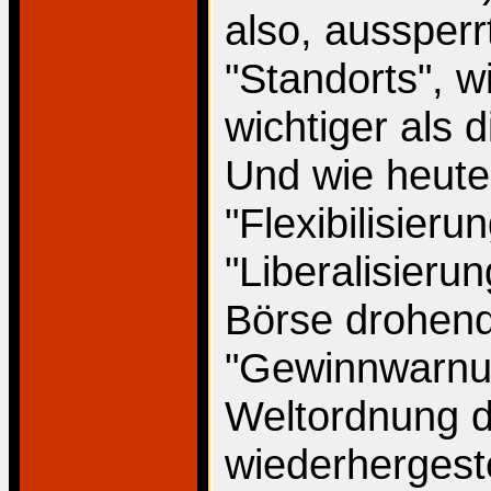
also, aussperr
"Standorts", w
wichtiger als 
Und wie heute
"Flexibilisieru
"Liberalisieru
Börse drohend
"Gewinnwarnun
Weltordnung 
wiederhergeste