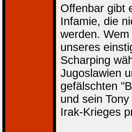
Offenbar gibt 
Infamie, die n
werden. Wem f
unseres einsti
Scharping wäh
Jugoslawien un
gefälschten "
und sein Tony 
Irak-Krieges p