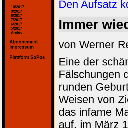
Den Aufsatz 
10/2017
9/2017
8/2017
Immer wie
7/2017
6/2017
5/2017
Archiv
von Werner R
Abonnement
Impressum
Plattform SoPos
Eine der schän
Fälschungen d
runden Geburts
Weisen von Zi
das infame M
auf, im März 1