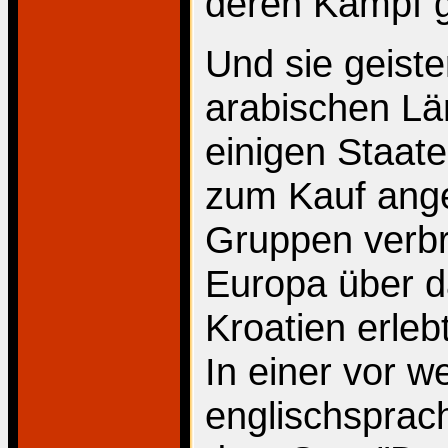
deren Kampf g
Und sie geist
arabischen Lä
einigen Staat
zum Kauf ange
Gruppen verbr
Europa über d
Kroatien erleb
In einer vor 
englischsprac