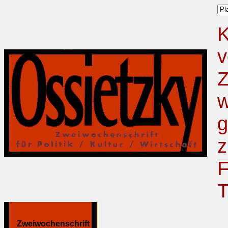
K
v
Z
w
g
z
F
T
Zweiwochenschrift