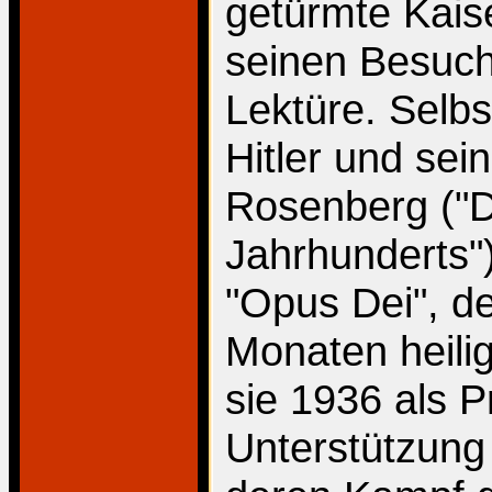
getürmte Kaise
seinen Besuch
Lektüre. Selbs
Hitler und sei
Rosenberg ("D
Jahrhunderts")
"Opus Dei", d
Monaten heili
sie 1936 als 
Unterstützung