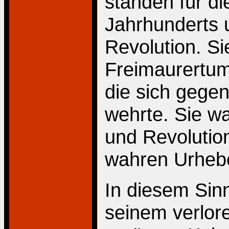
standen für di
Jahrhunderts 
Revolution. S
Freimaurertum
die sich gegen
wehrte. Sie wa
und Revolution
wahren Urhebe
In diesem Sin
seinem verlor