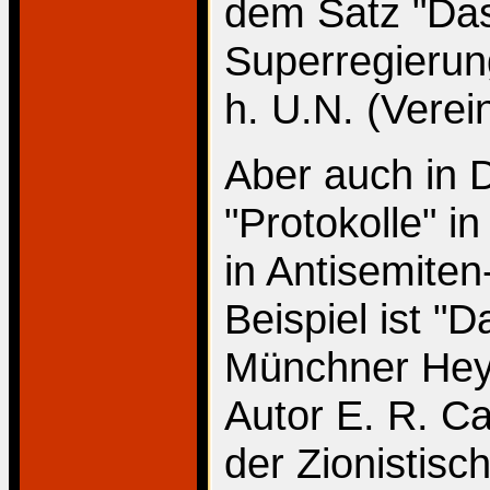
dem Satz "Das 
Superregierun
h. U.N. (Verei
Aber auch in 
"Protokolle" i
in Antisemiten
Beispiel ist "
Münchner Heyn
Autor E. R. Ca
der Zionistis