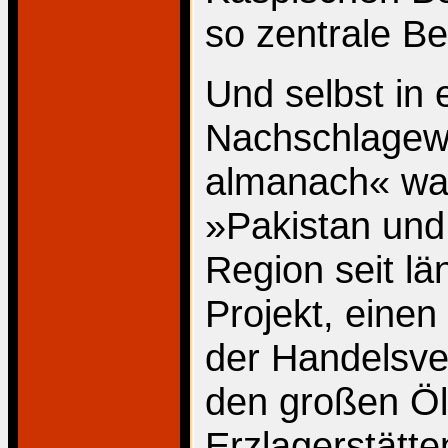
so zentrale B
Und selbst in 
Nachschlagewe
almanach« war
»Pakistan und 
Region seit l
Projekt, einen
der Handelsv
den großen Ö
Erzlagerstätte