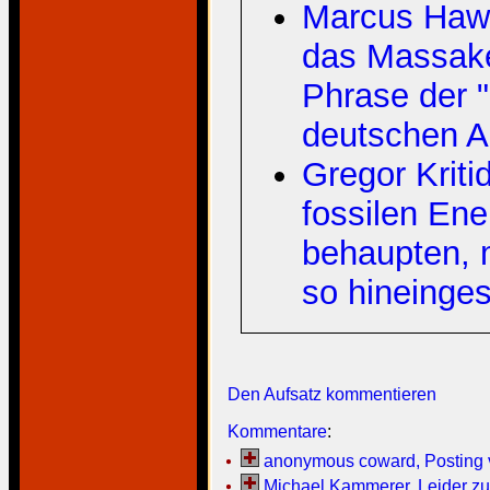
Marcus Hawe
das Massake
Phrase der "
deutschen Au
Gregor Kriti
fossilen Ene
behaupten, m
so hineinges
Den Aufsatz kommentieren
Kommentare
:
anonymous coward, Posting vo
Michael Kammerer, Leider zu 