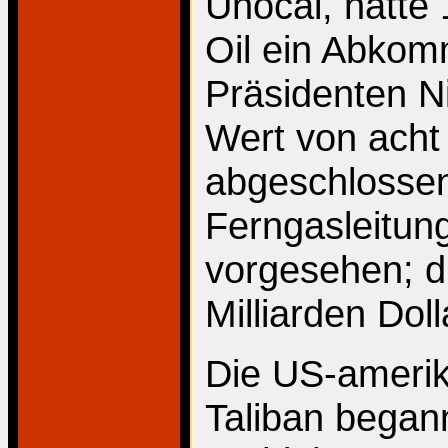
Unocal, hatte
Oil ein Abko
Präsidenten N
Wert von acht 
abgeschlossen
Ferngasleitun
vorgesehen; d
Milliarden Dol
Die US-amerik
Taliban began