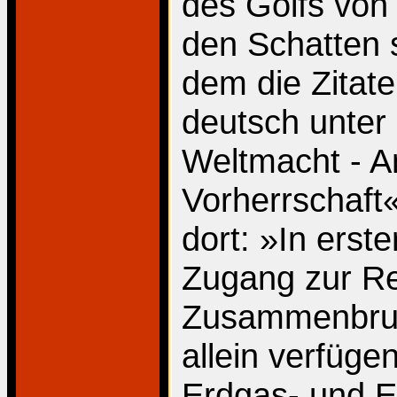
des Golfs von
den Schatten s
dem die Zitat
deutsch unter 
Weltmacht - A
Vorherrschaft«.
dort: »In erst
Zugang zur Re
Zusammenbruc
allein verfüge
Erdgas- und E