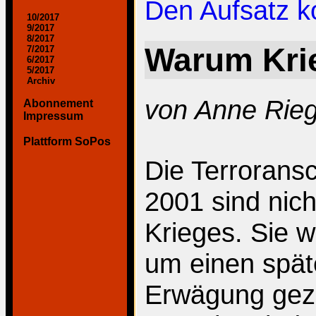
Den Aufsatz 
10/2017
9/2017
8/2017
Warum Kri
7/2017
6/2017
5/2017
Archiv
von Anne Rie
Abonnement
Impressum
Plattform SoPos
Die Terrorans
2001 sind nich
Krieges. Sie 
um einen späte
Erwägung gezo