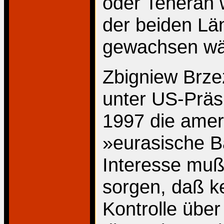
oder Teheran 
der beiden Lä
gewachsen wä
Zbigniew Brzez
unter US-Präsi
1997 die amer
»eurasische B
Interesse muß 
sorgen, daß k
Kontrolle über