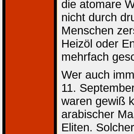
die atomare Wü
nicht durch d
Menschen zers
Heizöl oder En
mehrfach ges
Wer auch imme
11. Septembe
waren gewiß k
arabischer Ma
Eliten. Solche