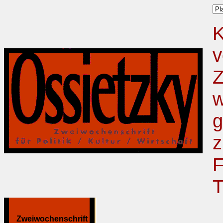
K
v
Z
w
g
z
F
T
Zweiwochenschrift