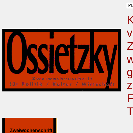
K
v
Z
w
g
z
F
T
Zweiwochenschrift