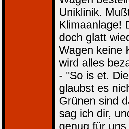
Uniklinik. Mußt
Klimaanlage! 
doch glatt wie
Wagen keine K
wird alles bez
- "So is et. D
glaubst es nic
Grünen sind da
sag ich dir, u
genug für uns 