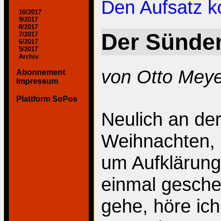
Den Aufsatz 
10/2017
9/2017
8/2017
Der Sünde
7/2017
6/2017
5/2017
Archiv
von Otto Mey
Abonnement
Impressum
Plattform SoPos
Neulich an der
Weihnachten, 
um Aufklärung
einmal geschei
gehe, höre ich