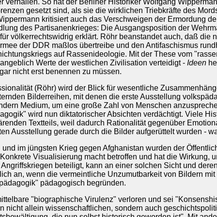
r verhallen. So hat der Berliner Historiker Wolfgang Wipperman
enzen gesetzt sind, als sie die wirklichen Triebkräfte des Mord
 Wippermann kritisiert auch das Verschweigen der Ermordung d
ung des Partisanenkrieges: Die Ausgangsposition der Wehrmac
ür völkerrechtswidrig erklärt. Röhr beanstandet auch, daß die
rmee der DDR maßlos übertreibe und den Antifaschismus rundhe
nichtungskriegs auf Rassenideologie. Mit der These vom "rasse
ngeblich Werte der westlichen Zivilisation verteidigt -
Ideen
he
gar nicht erst benennen zu müssen.
ionalität (Röhr) wird der Blick für wesentliche Zusammenhänge 
ternden Bilderreihen, mit denen die erste Ausstellung volkspä
ndern Medium, um eine große Zahl von Menschen anzusprechen 
agogik" wird nun diktatorischer Absichten verdächtigt. Viele Hi
ärenden Textteils, weil dadurch Rationalität gegenüber Emotiona
n Ausstellung gerade durch die Bilder aufgerüttelt wurden - w
nd im jüngsten Krieg gegen Afghanistan wurden der Öffentlic
Konkrete Visualisierung macht betroffen und hat die Wirkung, 
ngriffskriegen beteiligt, kann an einer solchen Sicht und der
lich an, wenn die vermeintliche Unzumutbarkeit von Bildern mi
spädagogik" pädagogisch begründen.
ttelbare "biographische Virulenz" verloren und sei "Konsenshi
 nicht allein wissenschaftlichen, sondern auch geschichtspolit
bewältigung, die nun selbst historisch geworden ist". Mit and