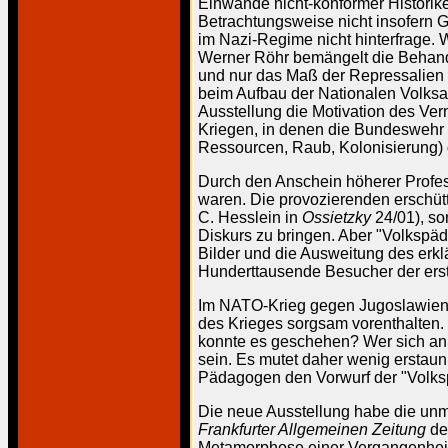
Einwände nicht-konformer Historike
Betrachtungsweise nicht insofern Gr
im Nazi-Regime nicht hinterfrage.
Werner Röhr bemängelt die Behandl
und nur das Maß der Repressalien f
beim Aufbau der Nationalen Volksa
Ausstellung die Motivation des Ver
Kriegen, in denen die Bundeswehr a
Ressourcen, Raub, Kolonisierung) 
Durch den Anschein höherer Profess
waren. Die provozierenden erschüt
C. Hesslein in
Ossietzky
24/01), so
Diskurs zu bringen. Aber "Volkspäd
Bilder und die Ausweitung des erkl
Hunderttausende Besucher der erste
Im NATO-Krieg gegen Jugoslawien u
des Krieges sorgsam vorenthalten. 
konnte es geschehen? Wer sich an A
sein. Es mutet daher wenig erstaun
Pädagogen den Vorwurf der "Volk
Die neue Ausstellung habe die unmi
Frankfurter Allgemeinen Zeitung
den
Metamorphose einer Vergangenheits