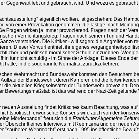
der Gegenwart lebt und gebraucht wird. Und wozu es gebraucht w
chtsausstellung" eigentlich wollten, ist geschehen: Das Hamburge
and von einer Provokation genommen, die lästige, nach Meinu
äße Fragen wirken ja immer provozierend. Fragen nach der Ver
rischen Vernichtungskrieg, Fragen nach seinem Tun und Hand
anze verstanden. Die Kritiker - will sagen: die Angreifer von re
ieren. Dieser Vorwurf enthielt ihr eigenes vergangenheitspolitis
chtlicher und politisch-moralischer Schuld einzuebnen. Wenige 
hin für nicht schuldig - im Sinne der Anklage. Dieses Ende der "
ht hätte, in die sogenannte Normalität zurückzukehren.
ischen Wehrmacht und Bundeswehr kommen den Besuchern beim 
 Aufbau der Bundeswehr, deren Karrieren und die fortwirkende
r die aktuellen Kriegseinsätze der Bundeswehr provoziert. D
iger Bewertungsmaßstab ist das während der Nazi-Zeit geltende 
ur neuen Ausstellung findet Kritisches kaum Beachtung, was 
hichtspolitisch erwünschte Konsens wird auch von der konserva
eine Mörderbande" freut sich die
Frankfurter Allgemeine Zeitun
er Überschrift eines Interviews mit Reemtsma und der neuen Auss
er "sauberen Wehrmacht" erst nach 1995 ins öffentliche Bewußt