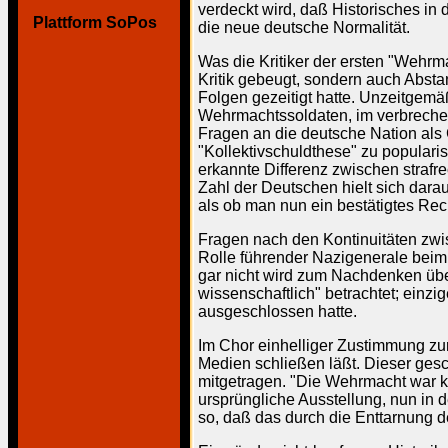
verdeckt wird, daß Historisches in 
Plattform SoPos
die neue deutsche Normalität.
Was die Kritiker der ersten "Wehrma
Kritik gebeugt, sondern auch Abst
Folgen gezeitigt hatte. Unzeitgem
Wehrmachtssoldaten, im verbreche
Fragen an die deutsche Nation als G
"Kollektivschuldthese" zu popularis
erkannte Differenz zwischen strafre
Zahl der Deutschen hielt sich darauf
als ob man nun ein bestätigtes Rec
Fragen nach den Kontinuitäten zw
Rolle führender Nazigenerale beim
gar nicht wird zum Nachdenken übe
wissenschaftlich" betrachtet; einz
ausgeschlossen hatte.
Im Chor einhelliger Zustimmung z
Medien schließen läßt. Dieser gesc
mitgetragen. "Die Wehrmacht war k
ursprüngliche Ausstellung, nun in d
so, daß das durch die Enttarnung d