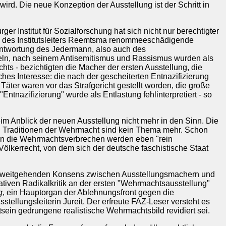
ird. Die neue Konzeption der Ausstellung ist der Schritt in
r Institut für Sozialforschung hat sich nicht nur berechtigter
ng des Institutsleiters Reemtsma renommeeschädigende
antwortung des Jedermann, also auch des
eln, nach seinem Antisemitismus und Rassismus wurden als
chts - bezichtigten die Macher der ersten Ausstellung, die
ches Interesse: die nach der gescheiterten Entnazifizierung
Täter waren vor das Strafgericht gestellt worden, die große
Entnazifizierung" wurde als Entlastung fehlinterpretiert - so
Anblick der neuen Ausstellung nicht mehr in den Sinn. Die
n Traditionen der Wehrmacht sind kein Thema mehr. Schon
enn die Wehrmachtsverbrechen werden eben "rein
Völkerrecht, von dem sich der deutsche faschistische Staat
auf weitgehenden Konsens zwischen Ausstellungsmachern und
tiven Radikalkritik an der ersten "Wehrmachtsausstellung"
g
, ein Hauptorgan der Ablehnungsfront gegen die
tellungsleiterin Jureit. Der erfreute FAZ-Leser versteht es
sein gedrungene realistische Wehrmachtsbild revidiert sei.