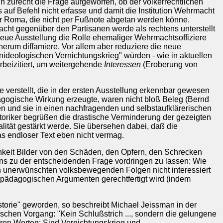
n zurecht die Frage aufgeworfen, ob der völkerrechtlichen
s auf Befehl nicht erfasse und damit die Institution Wehrmacht
er Roma, die nicht per Fußnote abgetan werden könne.
ht gegenüber den Partisanen werde als rechtens unterstellt
 neue Ausstellung die Rolle ehemaliger Wehrmachtsoffiziere
rum diffamiere. Vor allem aber reduziere die neue
nideologischen Vernichtungskrieg" würden - wie in aktuellen
rbeizitiert, um weitergehende
Interessen
(Eroberung von
verstellt, die in der ersten Ausstellung erkennbar gewesen
dagogische Wirkung erzeugte, waren nicht bloß Beleg (Bernd
und sie in einen nachfragenden und selbstaufklärerischen
storiker begrüßen die drastische Verminderung der gezeigten
lität gestärkt werde. Sie übersehen dabei, daß die
as endloser Text eben nicht vermag.
hkeit Bilder von den Schäden, den Opfern, den Schrecken
uns zu der entscheidenden Frage vordringen zu lassen: Wie
en unerwünschten volksbewegenden Folgen nicht interessiert
t pädagogischen Argumenten gerechtfertigt wird (indem
storie" geworden, so beschreibt Michael Jeissman in der
ischen Vorgang: "Kein Schlußstrich ..., sondern die gelungene
eren Worten: Sind Vernichtungskrieg und