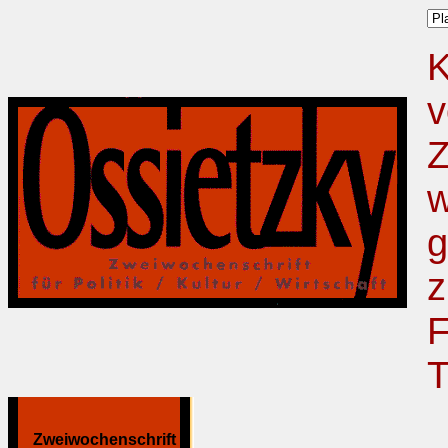
K
v
Z
w
g
z
F
T
Zweiwochenschrift