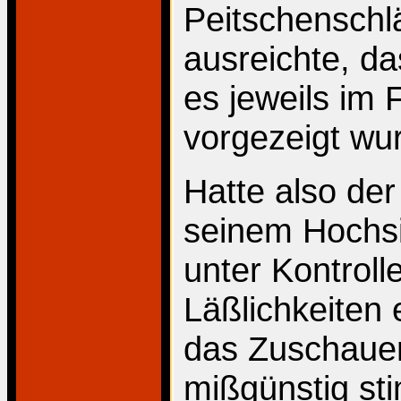
Peitschensch
ausreichte, da
es jeweils im
vorgezeigt wu
Hatte also der
seinem Hochs
unter Kontroll
Läßlichkeiten 
das Zuschaue
mißgünstig st