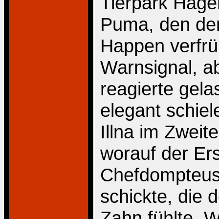
Tierpark Hage
Puma, den der
Happen verfrü
Warnsignal, ab
reagierte gela
elegant schi
Illna im Zweit
worauf der Ers
Chefdompteuse
schickte, die
Zahn fühlte. 