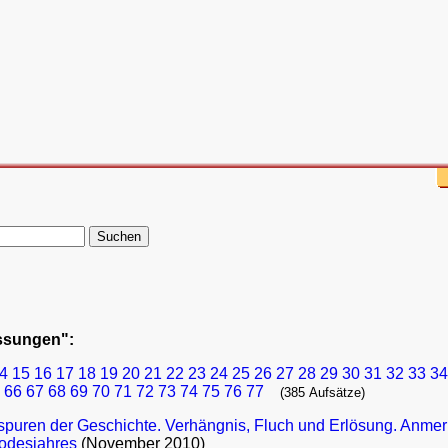
assungen":
4
15
16
17
18
19
20
21
22
23
24
25
26
27
28
29
30
31
32
33
34
66
67
68
69
70
71
72
73
74
75
76
77
(385 Aufsätze)
spuren der Geschichte. Verhängnis, Fluch und Erlösung. Anme
Todesjahres
(November 2010)