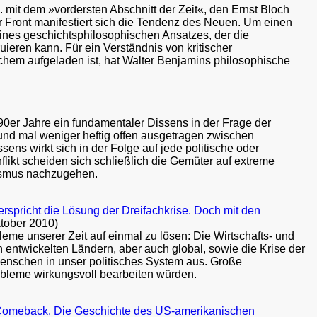
 mit dem »vordersten Abschnitt der Zeit«, den Ernst Bloch
r Front manifestiert sich die Tendenz des Neuen. Um einen
 eines geschichtsphilosophischen Ansatzes, der die
uieren kann. Für ein Verständnis von kritischer
schem aufgeladen ist, hat Walter Benjamins philosophische
90er Jahre ein fundamentaler Dissens in der Frage der
r und mal weniger heftig offen ausgetragen zwischen
sens wirkt sich in der Folge auf jede politische oder
ikt scheiden sich schließlich die Gemüter auf extreme
alismus nachzugehen.
rspricht die Lösung der Dreifachkrise. Doch mit den
tober 2010)
me unserer Zeit auf einmal zu lösen: Die Wirtschafts- und
 entwickelten Ländern, aber auch global, sowie die Krise der
 Menschen in unser politisches System aus. Große
obleme wirkungsvoll bearbeiten würden.
Comeback. Die Geschichte des US-amerikanischen