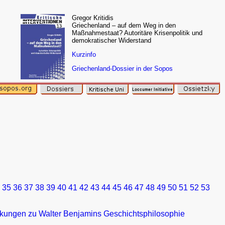
Gregor Kritidis
Griechenland – auf dem Weg in den
Maßnahmestaat? Autoritäre Krisenpolitik und
demokratischer Widerstand
Kurzinfo
Griechenland-Dossier in der Sopos
35
36
37
38
39
40
41
42
43
44
45
46
47
48
49
50
51
52
53
rkungen zu Walter Benjamins Geschichtsphilosophie