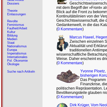
Geschichtswissenschaf
Dossiers
mit dem Begriff der »Front« a
Theorie
Blick auf die Front zu bekomm
Einlassungen
Kontinuitätslinien von der Ver
Geschichtswissenschaft, die d
Revolte
Gedankenwelt, in die das Kat
Feminismus
Faulheit/Arbeit
(
0 Kommentare
)
Kultur
Bildung
Marcus Hawel, Hegemo
Medien
Zwischen einzelnen St
Staat
Aktualität und Erklär
Nationalismus
traditionellen Antiimp
Europa
Imperialismus
wissenschaftliche Betrachtun
Internationales
Weise. Daher erscheint es dri
Pol. Ökonomie
(
0 Kommentare
)
Ökologie
Yvonne Ploetz, 
Suche nach Artikeln
bisherigen Konz
Das Programm ei
Finanzkrise, di
politischen Repräsentation. L
Bevölkerungsteile glauben ni
(
0 Kommentare
)
Dirk Krüger, Vom Ne