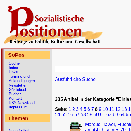
SoPos
Suche
Index
Links
Termine und
Ausführliche Suche
Ankündigungen
Newsletter
Gästebuch
Bücher
Kontakt
385 Artikel in der Kategorie "Einl
RSS-Newsfeed
Impressum
Seite
:
1
2
3
4
5
6
7
8
9
10
11
12
13
1
54
55
56
57
58
59
60
61
62
63
64
65
Themen
Marcus Hawel, Flucht
anläßlich seines 70. 
Neue Artikel