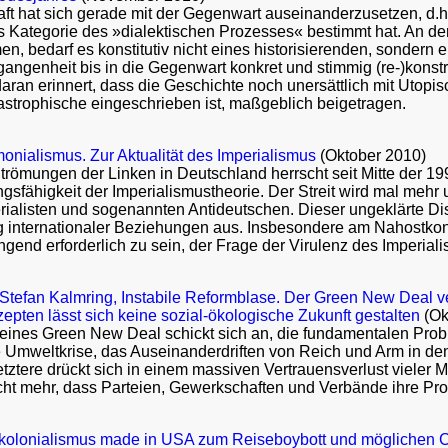
t hat sich gerade mit der Gegenwart auseinanderzusetzen, d.h.
ls Kategorie des »dialektischen Prozesses« bestimmt hat. An de
en, bedarf es konstitutiv nicht eines historisierenden, sondern
gangenheit bis in die Gegenwart konkret und stimmig (re-)konstr
aran erinnert, dass die Geschichte noch unersättlich mit Utopi
astrophische eingeschrieben ist, maßgeblich beigetragen.
nialismus. Zur Aktualität des Imperialismus
(Oktober 2010)
römungen der Linken in Deutschland herrscht seit Mitte der 19
ungsfähigkeit der Imperialismustheorie. Der Streit wird mal meh
erialisten und sogenannten Antideutschen. Dieser ungeklärte Dis
g internationaler Beziehungen aus. Insbesondere am Nahostkonfl
ngend erforderlich zu sein, der Frage der Virulenz des Imperi
Stefan Kalmring, Instabile Reformblase. Der Green New Deal ve
epten lässt sich keine sozial-ökologische Zukunft gestalten
(Ok
nes Green New Deal schickt sich an, die fundamentalen Proble
e Umweltkrise, das Auseinanderdriften von Reich und Arm in den
etztere drückt sich in einem massiven Vertrauensverlust vieler
cht mehr, dass Parteien, Gewerkschaften und Verbände ihre Pr
okolonialismus made in USA zum Reiseboybott und möglichen 