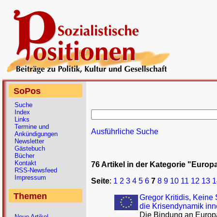
SoPos
Suche
Index
Links
Termine und
Ausführliche Suche
Ankündigungen
Newsletter
Gästebuch
Bücher
Kontakt
76 Artikel in der Kategorie "Europ
RSS-Newsfeed
Impressum
Seite
:
1
2
3
4
5
6
7
8
9
10
11
12
13
1
Themen
Gregor Kritidis, Keine
die Krisendynamik inn
Die Bindung an Europa
Neue Artikel