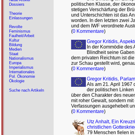
politischen Klasse, der ökono
Dossiers
stetigen Verschärfung der Brü
Theorie
und Unterschichten ist das 
Einlassungen
worden. In den letzten zwei 
und dem IWF verordnete Austeri
Revolte
(
0 Kommentare
)
Feminismus
Faulheit/Arbeit
Kultur
Gregor Kritidis, Aspek
Bildung
In der Kommödie des Ar
Medien
Blindheit seine Gaben
Staat
dem privaten Reichtum ist die
Nationalismus
zur Schau gestellt wird, gen
Europa
Imperialismus
(
0 Kommentare
)
Internationales
Pol. Ökonomie
Gregor Kritidis, Parla
Ökologie
Als am 21. April 1967
der politischen Linken
Suche nach Artikeln
über den Charakter des neuen
mit roher Gewalt, sondern mit
Verfassungen ausgehebelt un
(
0 Kommentare
)
Utz Anhalt, Ein Kreuzr
christlichen Gotteskri
79 Menschen fielen in