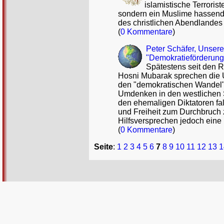
islamistische Terrorist
sondern ein Muslime hassender M
des christlichen Abendlandes 
(
0 Kommentare
)
Peter Schäfer, Unsere
"Demokratieförderung"
Spätestens seit den R
Hosni Mubarak sprechen die U
den "demokratischen Wandel" 
Umdenken in den westlichen S
den ehemaligen Diktatoren fa
und Freiheit zum Durchbruch 
Hilfsversprechen jedoch eine
(
0 Kommentare
)
Seite
:
1
2
3
4
5
6
7
8
9
10
11
12
13
1