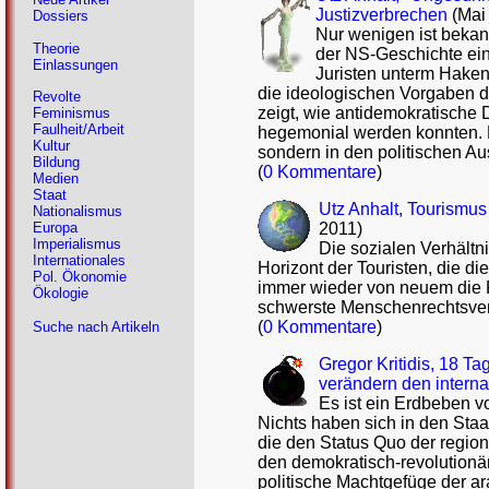
Justizverbrechen
(Mai
Dossiers
Nur wenigen ist bekann
Theorie
der NS-Geschichte ein
Einlassungen
Juristen unterm Hakenk
die ideologischen Vorgaben d
Revolte
zeigt, wie antidemokratische
Feminismus
Faulheit/Arbeit
hegemonial werden konnten. E
Kultur
sondern in den politischen Au
Bildung
(
0 Kommentare
)
Medien
Staat
Utz Anhalt, Tourismus
Nationalismus
2011)
Europa
Imperialismus
Die sozialen Verhältn
Internationales
Horizont der Touristen, die d
Pol. Ökonomie
immer wieder von neuem die Fr
Ökologie
schwerste Menschenrechtsve
(
0 Kommentare
)
Suche nach Artikeln
Gregor Kritidis, 18 T
verändern den interna
Es ist ein Erdbeben 
Nichts haben sich in den Sta
die den Status Quo der regi
den demokratisch-revolution
politische Machtgefüge der ar