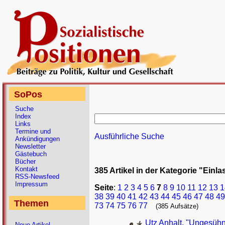
SoPos
Suche
Index
Links
Termine und
Ausführliche Suche
Ankündigungen
Newsletter
Gästebuch
Bücher
Kontakt
385 Artikel in der Kategorie "Einl
RSS-Newsfeed
Impressum
Seite
:
1
2
3
4
5
6
7
8
9
10
11
12
13
1
38
39
40
41
42
43
44
45
46
47
48
49
Themen
73
74
75
76
77
(385 Aufsätze)
Utz Anhalt, "Ungesühnt
Neue Artikel