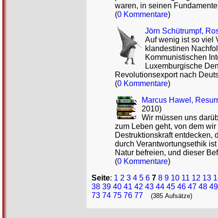
waren, in seinen Fundamenten
(
0 Kommentare
)
Jörn Schütrumpf, Ro
Auf wenig ist so viel
klandestinen Nachfo
Kommunistischen Inte
Luxemburgische Denks
Revolutionsexport nach Deut
(
0 Kommentare
)
Marcus Hawel, Resurre
2010)
Wir müssen uns darübe
zum Leben geht, von dem wir 
Destruktionskraft entdecken,
durch Verantwortungsethik is
Natur befreien, und dieser Bef
(
0 Kommentare
)
Seite
:
1
2
3
4
5
6
7
8
9
10
11
12
13
1
38
39
40
41
42
43
44
45
46
47
48
49
73
74
75
76
77
(385 Aufsätze)