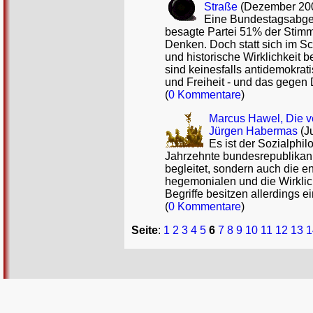
Straße
(Dezember 20
Eine Bundestagsabgeor
besagte Partei 51% der Stimm
Denken. Doch statt sich im Sc
und historische Wirklichkeit
sind keinesfalls antidemokrat
und Freiheit - und das gegen D
(
0 Kommentare
)
Marcus Hawel, Die ve
Jürgen Habermas
(J
Es ist der Sozialphi
Jahrzehnte bundesrepublikanis
begleitet, sondern auch die e
hegemonialen und die Wirkli
Begriffe besitzen allerdings 
(
0 Kommentare
)
Seite
:
1
2
3
4
5
6
7
8
9
10
11
12
13
1