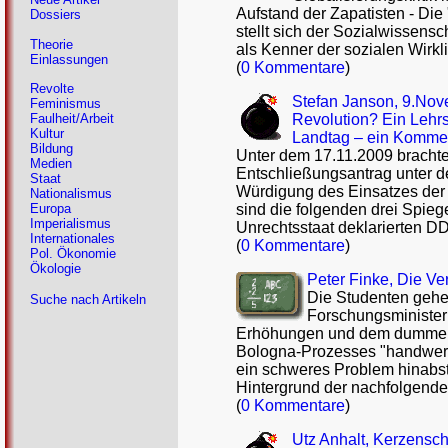
Aufstand der Zapatisten -­ D
Dossiers
stellt sich der Sozialwissens
Theorie
als Kenner der sozialen Wirk
Einlassungen
(
0 Kommentare
)
Revolte
Stefan Janson, 9.Nov
Feminismus
Revolution? Ein Lehr
Faulheit/Arbeit
Kultur
Landtag – ein Komme
Bildung
Unter dem 17.11.2009 bracht
Medien
Entschließungsantrag unter de
Staat
Würdigung des Einsatzes der
Nationalismus
sind die folgenden drei Spieg
Europa
Imperialismus
Unrechtsstaat deklarierten D
Internationales
(
0 Kommentare
)
Pol. Ökonomie
Ökologie
Peter Finke, Die Ve
Die Studenten gehe
Suche nach Artikeln
Forschungsministeri
Erhöhungen und dem dummen S
Bologna-Prozesses "handwerkl
ein schweres Problem hinabst
Hintergrund der nachfolgend
(
0 Kommentare
)
Utz Anhalt, Kerzensc