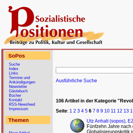
SoPos
Suche
Index
Links
Termine und
Ausführliche Suche
Ankündigungen
Newsletter
Gästebuch
Bücher
Kontakt
106 Artikel in der Kategorie "Revol
RSS-Newsfeed
Impressum
Seite
:
1
2
3
4
5
6
7
8
9
10
11
12
13
1
Themen
Utz Anhalt (sopos), 
Fünfzehn Jahre nach 
Globalisierungskritik 
Neue Artikel