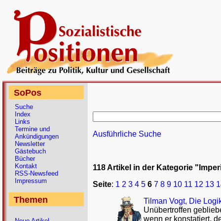
SoPos
Suche
Index
Links
Termine und
Ausführliche Suche
Ankündigungen
Newsletter
Gästebuch
Bücher
Kontakt
118 Artikel in der Kategorie "Imper
RSS-Newsfeed
Impressum
Seite
:
1
2
3
4
5
6
7
8
9
10
11
12
13
1
Themen
Tilman Vogt, Die Logik
Unübertroffen gebliebe
wenn er konstatiert, 
Neue Artikel