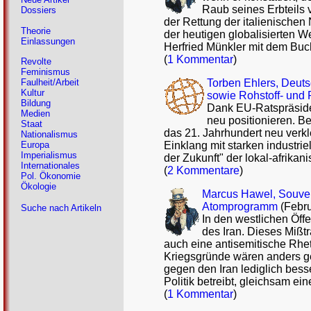
Raub seines Erbteils 
Dossiers
der Rettung der italienische
Theorie
der heutigen globalisierten W
Einlassungen
Herfried Münkler mit dem Buch
(
1 Kommentar
)
Revolte
Feminismus
Torben Ehlers, Deuts
Faulheit/Arbeit
Kultur
sowie Rohstoff- und 
Bildung
Dank EU-Ratspräsiden
Medien
neu positionieren. B
Staat
das 21. Jahrhundert neu verk
Nationalismus
Einklang mit starken indust
Europa
Imperialismus
der Zukunft" der lokal-afrika
Internationales
(
2 Kommentare
)
Pol. Ökonomie
Ökologie
Marcus Hawel, Souverä
Atomprogramm
(Febru
Suche nach Artikeln
In den westlichen Öf
des Iran. Dieses Mißtr
auch eine antisemitische Rhet
Kriegsgründe wären anders gel
gegen den Iran lediglich besse
Politik betreibt, gleichsam ei
(
1 Kommentar
)