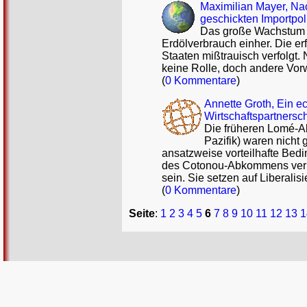
Maximilian Mayer, Nac
geschickten Importpoli
Das große Wachstum d
Erdölverbrauch einher. Die er
Staaten mißtrauisch verfolgt.
keine Rolle, doch andere Vorw
(
0 Kommentare
)
Annette Groth, Ein e
Wirtschaftspartners
Die früheren Lomé-A
Pazifik) waren nicht
ansatzweise vorteilhafte Bed
des Cotonou-Abkommens verha
sein. Sie setzen auf Liberali
(
0 Kommentare
)
Seite
:
1
2
3
4
5
6
7
8
9
10
11
12
13
1