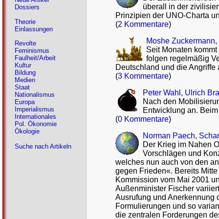
überall in der zivili
Dossiers
Prinzipien der UNO-Charta un
Theorie
(
2 Kommentare
)
Einlassungen
Moshe Zuckermann, D
Revolte
Seit Monaten kommt 
Feminismus
folgen regelmäßig Ve
Faulheit/Arbeit
Kultur
Deutschland und die Angriffe 
Bildung
(
3 Kommentare
)
Medien
Staat
Peter Wahl, Ulrich Br
Nationalismus
Nach den Mobilisierun
Europa
Imperialismus
Entwicklung an. Beim 
Internationales
(
0 Kommentare
)
Pol. Ökonomie
Ökologie
Norman Paech, Scharo
Der Krieg im Nahen Os
Suche nach Artikeln
Vorschlägen und Konze
welches nun auch von den and
gegen Frieden«. Bereits Mitt
Kommission vom Mai 2001 und 
Außenminister Fischer variier
Ausrufung und Anerkennung de
Formulierungen und so variant
die zentralen Forderungen des