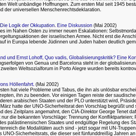
sierten Welt unbändige Hoffnungen. Zum ersten Mal seit 1945 be
d der universellen Menschenrechtsdeklaration.
ie Logik der Okkupation. Eine Diskussion
(Mai 2002)
es im Nahen Osten zu immer neuen Eskalationen: Selbstmordat
rgeltungsaktionen der israelischen Armee. Nicht erst die Ansc
auf in Europa lebende Jüdinnen und Juden haben deutlich gemac
and und Ernst Lohoff, Quo vadis, Globalisierungskritik? Eine Ko
gserfolgen von Genua und Barcelona steht in der globalisieru
zweiten Weltsozialforum in Porto Alegre wurden bereits kontrov
ns Höllenfahrt.
(Mai 2002)
ten hat viele Probleme und Tabus, die ihn als unlösbar erschein
pten, ihn zu beenden. Vor einigen Tagen reiste der saudische 
eren arabischen Staaten und der PLO unterstützt wird, Präsiden
e März hatte der UNO-Sicherheitsrat den Vorschlag begrüßt und
des Zeitplans angemahnt, den CIA-Direktor George Tenet dafü
t nur die bekannten Vorschläge: Trennung der Konfliktparteien
s palästinensischen Staates und endgültige Regelung des Statu
enreich die Modalitäten auch sind - jetzt sogar mit UN-Truppen u
 UNO-Sicherheitsrats, die dieser seit fünfunddreißig Jahren an 