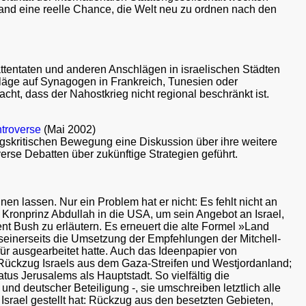
stand eine reelle Chance, die Welt neu zu ordnen nach den
tentaten und anderen Anschlägen in israelischen Städten
hläge auf Synagogen in Frankreich, Tunesien oder
ht, dass der Nahostkrieg nicht regional beschränkt ist.
ntroverse
(Mai 2002)
ngskritischen Bewegung eine Diskussion über ihre weitere
erse Debatten über zukünftige Strategien geführt.
en lassen. Nur ein Problem hat er nicht: Es fehlt nicht an
Kronprinz Abdullah in die USA, um sein Angebot an Israel,
t Bush zu erläutern. Es erneuert die alte Formel »Land
 seinerseits die Umsetzung der Empfehlungen der Mitchell-
r ausgearbeitet hatte. Auch das Ideenpapier von
; Rückzug Israels aus dem Gaza-Streifen und Westjordanland;
s Jerusalems als Hauptstadt. So vielfältig die
nd deutscher Beteiligung -, sie umschreiben letztlich alle
Israel gestellt hat: Rückzug aus den besetzten Gebieten,