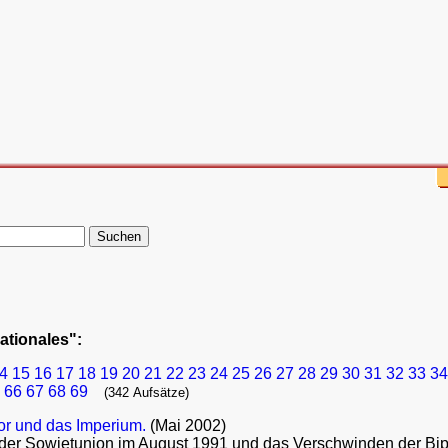
nationales":
4
15
16
17
18
19
20
21
22
23
24
25
26
27
28
29
30
31
32
33
34
66
67
68
69
(342 Aufsätze)
ror und das Imperium.
(Mai 2002)
r Sowjetunion im August 1991 und das Verschwinden der Bipola