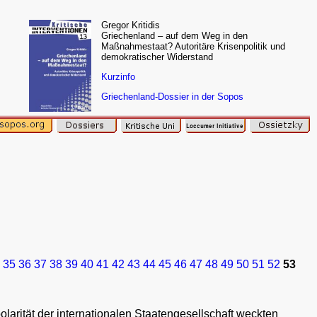
Gregor Kritidis
Griechenland – auf dem Weg in den
Maßnahmestaat? Autoritäre Krisenpolitik und
demokratischer Widerstand
Kurzinfo
Griechenland-Dossier in der Sopos
35
36
37
38
39
40
41
42
43
44
45
46
47
48
49
50
51
52
53
rität der internationalen Staatengesellschaft weckten