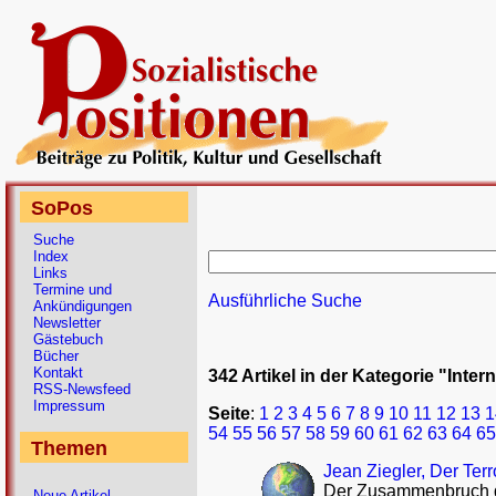
SoPos
Suche
Index
Links
Termine und
Ausführliche Suche
Ankündigungen
Newsletter
Gästebuch
Bücher
Kontakt
342 Artikel in der Kategorie "Inter
RSS-Newsfeed
Impressum
Seite
:
1
2
3
4
5
6
7
8
9
10
11
12
13
1
54
55
56
57
58
59
60
61
62
63
64
65
Themen
Jean Ziegler, Der Ter
Der Zusammenbruch de
Neue Artikel