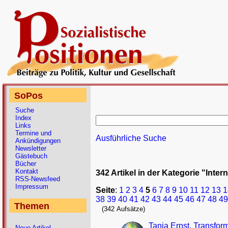
SoPos
Suche
Index
Links
Termine und
Ausführliche Suche
Ankündigungen
Newsletter
Gästebuch
Bücher
Kontakt
342 Artikel in der Kategorie "Inter
RSS-Newsfeed
Impressum
Seite
:
1
2
3
4
5
6
7
8
9
10
11
12
13
1
38
39
40
41
42
43
44
45
46
47
48
49
Themen
(342 Aufsätze)
Tanja Ernst, Transfor
Neue Artikel