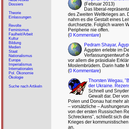
(Februar 2013)
Dossiers
Das liberal-repräsent
Theorie
des Zweiten Weltkrieges an. 
Einlassungen
nahm es die Gestalt eines Le
durchsetzte. Folglich waren 
Revolte
Peripherie nie offen.
Feminismus
Faulheit/Arbeit
(
0 Kommentare
)
Kultur
Bildung
Pedram Shayar, Ägypte
Medien
Ägypten erlebte im D
Staat
Verfassungsentwurf d
Nationalismus
vor allem die präsidiale Erkl
Europa
Imperialismus
Moslembrüdern. Darin hatte Mu
Internationales
(
0 Kommentare
)
Pol. Ökonomie
Ökologie
Thorsten Wegau, "B
der Ukraine. Rezen
Suche nach Artikeln
Schnell und Snyder 
Gewalt dar. Der vo
Polen und Donau hat mehr als 
– vorsätzliche – Aushungerun
von der ersten Russischen Rev
Schreckens", schließt sich di
Krieges der kommunistischen
an.