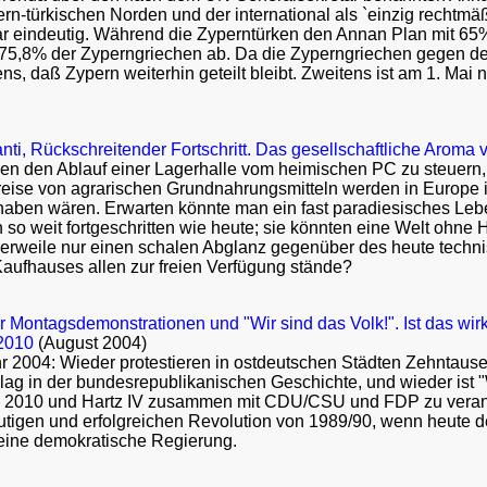
rn-türkischen Norden und der international als `einzig rechtm
 eindeutig. Während die Zyperntürken den Annan Plan mit 65%
75,8% der Zyperngriechen ab. Da die Zyperngriechen gegen den 
tens, daß Zypern weiterhin geteilt bleibt. Zweitens ist am 1. Mai
nti, Rückschreitender Fortschritt. Das gesellschaftliche Aroma 
en den Ablauf einer Lagerhalle vom heimischen PC zu steuern, e
reise von agrarischen Grundnahrungsmitteln werden in Europe 
haben wären. Erwarten könnte man ein fast paradiesisches Lebe
 so weit fortgeschritten wie heute; sie könnten eine Welt ohne
ittlerweile nur einen schalen Abglanz gegenüber des heute tech
Kaufhauses allen zur freien Verfügung stände?
Montagsdemonstrationen und "Wir sind das Volk!". Ist das wir
2010
(August 2004)
r 2004: Wieder protestieren in ostdeutschen Städten Zehntause
g in der bundesrepublikanischen Geschichte, und wieder ist "W
 2010 und Hartz IV zusammen mit CDU/CSU und FDP zu verantwo
utigen und erfolgreichen Revolution von 1989/90, wenn heute de
 eine demokratische Regierung.