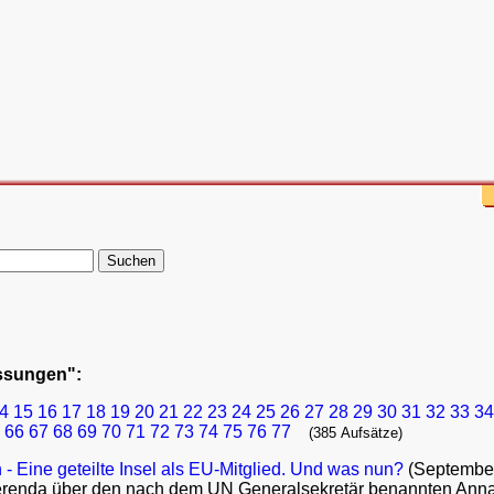
assungen":
4
15
16
17
18
19
20
21
22
23
24
25
26
27
28
29
30
31
32
33
34
66
67
68
69
70
71
72
73
74
75
76
77
(385 Aufsätze)
- Eine geteilte Insel als EU-Mitglied. Und was nun?
(Septembe
renda über den nach dem UN Generalsekretär benannten Annan 