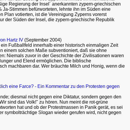
äßige Regierung der Insel´ anerkannten zypern-griechischen
 Ja-Stimmen befürworteten, lehnte ihn im Süden eine
Plan votierten, ist die Vereinigung Zyperns vorerst
 nur der Süden der Insel, die zypern-griechische Republik
von Hartz IV
(September 2004)
in Fußballfeld innerhalb einer historisch einmaligen Zeit
in einem solchen Maße subventioniert, daß sie ohne
n: Niemals zuvor in der Geschichte der Zivilisationen waren
 Hunger und Elend ermöglichen. Die biblische
nisch machbaren dar. Wer bräuchte Milch und Honig, wenn die
klich eine Farce? - Ein Kommentar zu den Protesten gegen
nde; diesmal nicht gegen eine Diktatur, sondern gegen den
ir sind das Volk!" zu hören. Nun meint die rot-grüne
rten hat und ob der Protestmassen in Panik gerät, es sei
r symbolträchtige Slogan wieder gerufen wird, nicht gegen