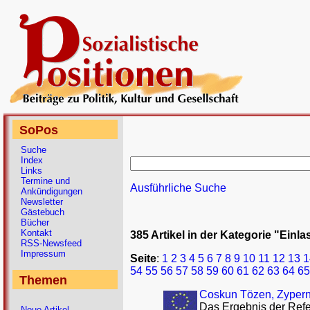
SoPos
Suche
Index
Links
Termine und
Ausführliche Suche
Ankündigungen
Newsletter
Gästebuch
Bücher
Kontakt
385 Artikel in der Kategorie "Einl
RSS-Newsfeed
Impressum
Seite
:
1
2
3
4
5
6
7
8
9
10
11
12
13
1
54
55
56
57
58
59
60
61
62
63
64
65
Themen
Coskun Tözen, Zypern 
Das Ergebnis der Refe
Neue Artikel