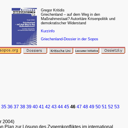
Gregor Kritidis
Griechenland – auf dem Weg in den
Maßnahmestaat? Autoritäre Krisenpolitik und
demokratischer Widerstand
Kurzinfo
Griechenland-Dossier in der Sopos
35
36
37
38
39
40
41
42
43
44
45
46
47
48
49
50
51
52
53
r 2004)
Plan zur Lösung des Zypernkonfliktes im international