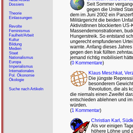
Seit Sommer vergange
Dossiers
gegen die United Sta
Theorie
dem im Juni 2002 ein Panzer
Einlassungen
Militärgericht die beiden Unfa
AktivistInnen blockierten US-
Revolte
Massendemonstrationen, buddh
Feminismus
Faulheit/Arbeit
Hungerstreik. So entstand sc
Kultur
ungerecht empfundenen Urtei
Bildung
warnte. Anfang dieses Jahre
Medien
gegen den Irak füllten zehnt
Staat
jemand richtig mobilisiert hätt
Nationalismus
Europa
(
0 Kommentare
)
Imperialismus
Internationales
Klaus Meschkat, Verz
Pol. Ökonomie
Die jüngste Repressi
Ökologie
besonderem Gewicht 
Revolution, die als 
Suche nach Artikeln
die niemals einen Zweifel da
entschieden ablehnen und im 
würden.
(
1 Kommentar
)
Christian Karl, Sü
Als vor einigen Tage
höhere Löhne und ge