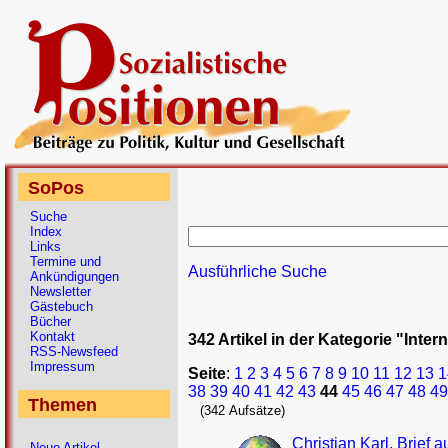
SoPos
Suche
Index
Links
Termine und
Ausführliche Suche
Ankündigungen
Newsletter
Gästebuch
Bücher
Kontakt
342 Artikel in der Kategorie "Inter
RSS-Newsfeed
Impressum
Seite
:
1
2
3
4
5
6
7
8
9
10
11
12
13
1
38
39
40
41
42
43
44
45
46
47
48
49
Themen
(342 Aufsätze)
Christian Karl, Brief 
Neue Artikel