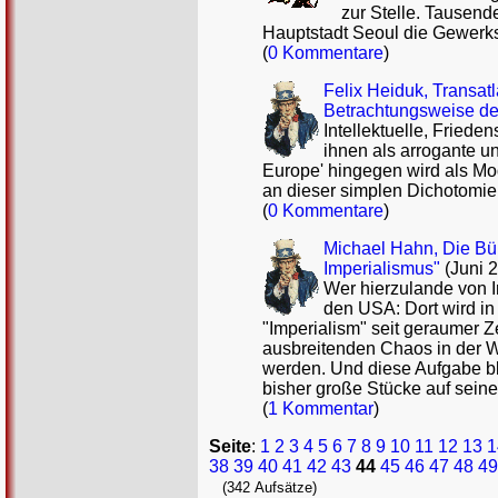
zur Stelle. Tausende
Hauptstadt Seoul die Gewerks
(
0 Kommentare
)
Felix Heiduk, Transat
Betrachtungsweise d
Intellektuelle, Fried
ihnen als arrogante un
Europe' hingegen wird als Model
an dieser simplen Dichotomi
(
0 Kommentare
)
Michael Hahn, Die Bü
Imperialismus"
(Juni 
Wer hierzulande von Im
den USA: Dort wird in
"Imperialism" seit geraumer Ze
ausbreitenden Chaos in der 
werden. Und diese Aufgabe bl
bisher große Stücke auf seine
(
1 Kommentar
)
Seite
:
1
2
3
4
5
6
7
8
9
10
11
12
13
1
38
39
40
41
42
43
44
45
46
47
48
49
(342 Aufsätze)