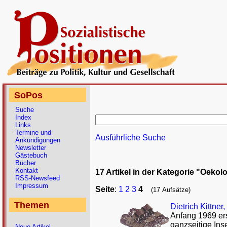
SoPos
Suche
Index
Links
Termine und
Ausführliche Suche
Ankündigungen
Newsletter
Gästebuch
Bücher
Kontakt
17 Artikel in der Kategorie "Oekolo
RSS-Newsfeed
Impressum
Seite
:
1
2
3
4
(17 Aufsätze)
Themen
Dietrich Kittner,
Anfang 1969 er
ganzseitige Ins
Neue Artikel