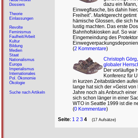
dazu ein Mann, d
Dossiers
Einwegflasche, bis dahin hie
Theorie
Freiheit". Marktgerecht getimt
Einlassungen
hämische Glossen, die sich 
lustig machten. Das erste Dos
Revolte
Bahnhofskiosken auf. So war 
Feminismus
Faulheit/Arbeit
Eingemeindung des Protektora
Kultur
Einwegverpackungsdeponien
Bildung
(
2 Kommentare
)
Medien
Staat
Christoph Görg,
Nationalismus
globaler Herrsc
Europa
Imperialismus
Der vorläufige
Internationales
Konferenz für 
Pol. Ökonomie
in kurzen Zeitabständen aufe
Ökologie
lange hat sich der »Geist von
Jahre noch als Anbruch einer
Suche nach Artikeln
sich schon länger in einer Sa
WTO in Seattle 1999 ist die n
(
0 Kommentare
)
Seite
:
1
2
3
4
(17 Aufsätze)