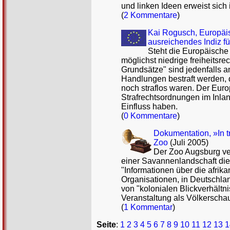
und linken Ideen erweist sich
(
2 Kommentare
)
Kai Rogusch, Europäis
ausreichendes Indiz fü
Steht die Europäisch
möglichst niedrige freiheitsr
Grundsätze" sind jedenfalls 
Handlungen bestraft werden, d
noch straflos waren. Der Euro
Strafrechtsordnungen im Inla
Einfluss haben.
(
0 Kommentare
)
Dokumentation, »In tr
Zoo
(Juli 2005)
Der Zoo Augsburg ver
einer Savannenlandschaft die
"Informationen über die afrika
Organisationen, in Deutschla
von "kolonialen Blickverhältn
Veranstaltung als Völkerschau
(
1 Kommentar
)
Seite
:
1
2
3
4
5
6
7
8
9
10
11
12
13
1