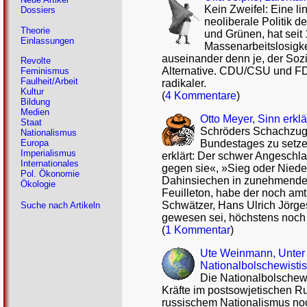
Kein Zweifel: Eine l
Dossiers
neoliberale Politik 
Theorie
und Grünen, hat seit 1
Einlassungen
Massenarbeitslosigkei
auseinander denn je, der Sozi
Revolte
Alternative. CDU/CSU und FDP
Feminismus
Faulheit/Arbeit
radikaler.
Kultur
(
4 Kommentare
)
Bildung
Medien
Otto Meyer, Sinn erkl
Staat
Schröders Schachzug,
Nationalismus
Bundestages zu setzen
Europa
Imperialismus
erklärt: Der schwer Angeschl
Internationales
gegen sie«, »Sieg oder Nieder
Pol. Ökonomie
Dahinsiechen in zunehmender
Ökologie
Feuilleton, habe der noch am
Schwätzer, Hans Ulrich Jörges
Suche nach Artikeln
gewesen sei, höchstens noch
(
1 Kommentar
)
Ute Weinmann, Unter 
Nationalbolschewisti
Die Nationalbolschewi
Kräfte im postsowjetischen R
russischem Nationalismus no