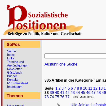
SoPos
Suche
Index
Links
Termine und
Ausführliche Suche
Ankündigungen
Newsletter
Gästebuch
Bücher
Kontakt
385 Artikel in der Kategorie "Einl
RSS-Newsfeed
Impressum
Seite
:
1
2
3
4
5
6
7
8
9
10
11
12
13
1
38
39
40
41
42
43
44
45
46
47
48
49
Themen
73
74
75
76
77
(385 Aufsätze)
Ulla Jelpke, Lafontai
Neue Artikel