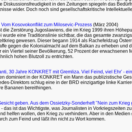
 Diskussionsfreudigkeit in den Zeitungen spiegeln das Bedür
nisse wider. Doch noch sind gesellschaftskritische Intellektuell
. Vom Kosovokonflikt zum Milosevic-Prozess
(März 2004)
t die Zerstörung Jugoslawiens, die im Krieg 1999 ihren Höhepun
 wurde eine Traditionslinie sichtbar, die das gesamte zwanzigs
eltkrieg gewesen. Dieser begann 1914 als Rachefeldzug Österr
affe gegen die Kolonialmacht auf dem Balkan zu erheben und d
lor ein Viertel seiner Bevölkerung, 52 Prozent der erwachsene
nlich hohen Blutzoll zu entrichten.
nti, 30 Jahre KONKRET mit Gremliza. Viel Feind, viel Ehr' - ei
en dominiert in der KONKRET ein Mann das publizistische Gesch
es-Direktors schlug eine in der BRD einzigartige linke Karrier
re Bananen bereithingen.
esicht geben. Aus dem Ossietzky-Sonderheft "Nein zum Krieg 
 das ist das Wichtigste, was Journalisten in Vorkriegszeiten zu 
 helfen wollen, den Krieg zu verhindern. Aber in den Medien 
urch zum Feind und läßt ihn nicht zu Wort kommen.