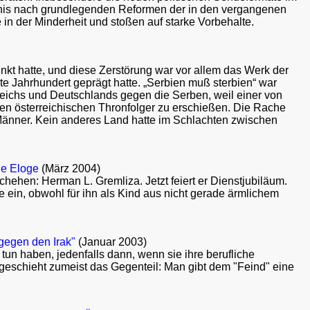
fnis nach grundlegenden Reformen der in den vergangenen
e in der Minderheit und stoßen auf starke Vorbehalte.
kt hatte, und diese Zerstörung war vor allem das Werk der
te Jahrhundert geprägt hatte. „Serbien muß sterbien“ war
eichs und Deutschlands gegen die Serben, weil einer von
en österreichischen Thronfolger zu erschießen. Die Rache
n Männer. Kein anderes Land hatte im Schlachten zwischen
ne Eloge
(März 2004)
ehen: Herman L. Gremliza. Jetzt feiert er Dienstjubiläum.
e ein, obwohl für ihn als Kind aus nicht gerade ärmlichem
gegen den Irak"
(Januar 2003)
tun haben, jedenfalls dann, wenn sie ihre berufliche
geschieht zumeist das Gegenteil: Man gibt dem "Feind" eine