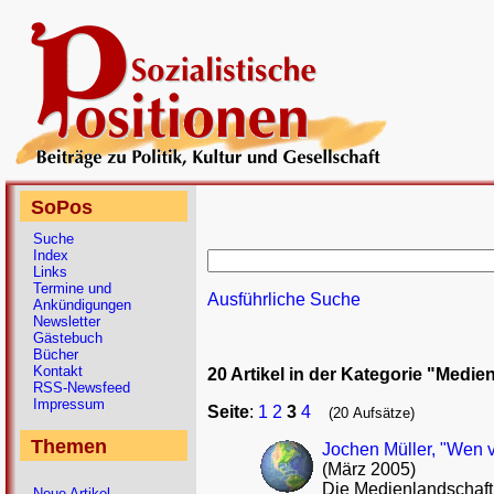
SoPos
Suche
Index
Links
Termine und
Ausführliche Suche
Ankündigungen
Newsletter
Gästebuch
Bücher
Kontakt
20 Artikel in der Kategorie "Medie
RSS-Newsfeed
Impressum
Seite
:
1
2
3
4
(20 Aufsätze)
Themen
Jochen Müller, "Wen v
(März 2005)
Die Medienlandschaft 
Neue Artikel