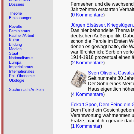
Fernsehen und die wachsende
Dossiers
Jahrzehnten erstarrten Verhält
Theorie
(
0 Kommentare
)
Einlassungen
Jürgen Elsässer, Kriegslügen
Revolte
Das hier behandelte Thema is
Feminismus
deutschen Außenpolitik. Dabei
Faulheit/Arbeit
Kultur
schon die Parole im Ersten W
Bildung
denen es gewagt hatte, die W
Medien
war fürchterlich: Serbien ver
Staat
1914-1918 prozentual einen äh
Nationalismus
(
2 Kommentare
)
Europa
Imperialismus
Internationales
Sven Oliveira Cavalca
Pol. Ökonomie
Seit nunmehr 30 Jahr
Ökologie
Der Sohn eines Merced
Haus eigentlich höhe
Suche nach Artikeln
(
4 Kommentare
)
Eckart Spoo, Dem Feind ein G
Dem Feind ein Gesicht geben -
Verantwortung wahrnehmen und
Fratze, macht ihn gerade dad
(
1 Kommentar
)