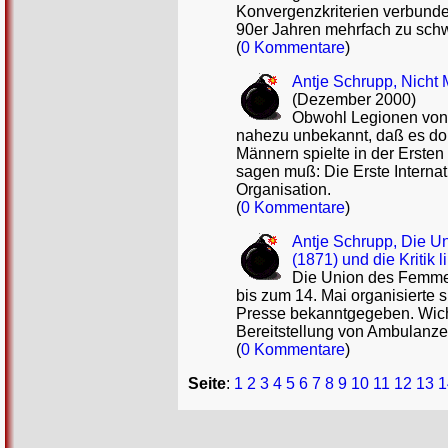
Konvergenzkriterien verbunde
90er Jahren mehrfach zu schwe
(
0 Kommentare
)
Antje Schrupp, Nicht M
(Dezember 2000)
Obwohl Legionen von F
nahezu unbekannt, daß es dor
Männern spielte in der Ersten
sagen muß: Die Erste Internat
Organisation.
(
0 Kommentare
)
Antje Schrupp, Die U
(1871) und die Kritik 
Die Union des Femmes 
bis zum 14. Mai organisierte 
Presse bekanntgegeben. Wich
Bereitstellung von Ambulanze
(
0 Kommentare
)
Seite
:
1
2
3
4
5
6
7
8
9
10
11
12
13
1