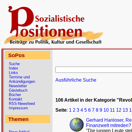
SoPos
Suche
Index
Links
Termine und
Ausführliche Suche
Ankündigungen
Newsletter
Gästebuch
Bücher
Kontakt
106 Artikel in der Kategorie "Revol
RSS-Newsfeed
Impressum
Seite
:
1
2
3
4
5
6
7
8
9
10
11
12
13
1
Themen
Gerhard Hanloser, Rep
Finanzwelt mitreden?
"Die jungen Leute ste
Neue Artikel