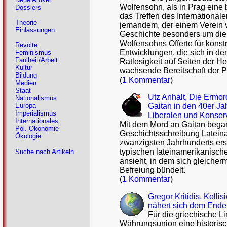
Wolfensohn, als in Prag eine
Dossiers
das Treffen des Internationa
Theorie
jemandem, der einem Verein v
Einlassungen
Geschichte besonders um die
Wolfensohns Offerte für konst
Revolte
Entwicklungen, die sich in d
Feminismus
Faulheit/Arbeit
Ratlosigkeit auf Seiten der H
Kultur
wachsende Bereitschaft der P
Bildung
(
1 Kommentar
)
Medien
Staat
Utz Anhalt, Die Ermor
Nationalismus
Gaitan in den 40er Ja
Europa
Imperialismus
Liberalen und Konser
Internationales
Mit dem Mord an Gaitan begann
Pol. Ökonomie
Geschichtsschreibung Lateinam
Ökologie
zwanzigsten Jahrhunderts erst
typischen lateinamerikanisch
Suche nach Artikeln
ansieht, in dem sich gleiche
Befreiung bündelt.
(
1 Kommentar
)
Gregor Kritidis, Kolli
nähert sich dem Ende
Für die griechische Li
Währungsunion eine historisch