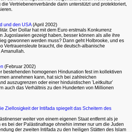
 die Vertriebenenverbände darin unterstützt und protektoriert,
sieren.
and und den USA
(April 2002)
tär. Der Dollar hat mit dem Euro erstmals Konkurrenz
en Jugoslawien gezeigt haben, besser können als alle ihre
Sieg gewonnen werden muss? Dann geht Holbrooke, und es
o Vertrauensleute braucht, die deutsch-albanische
n Amanullah.
en
(Februar 2002)
jeher bestehenden homogenen Hindunation fest im kollektiven
rmen annehmen kann, hat sich bei zahlreichen
nd auszugrenzen oder einer hinduistischen 'Leitkultur'
ern auch das Verhältnis zu den Hunderten von Millionen
ellosigkeit der Intifada spiegelt das Scheitern des
tinenser weiter von einem eigenen Staat entfernt als je
en es bei der Palästinafrage ohnehin immer nur um die Juden
endung der zweiten Intifada zu den heiligen Stätten des Islam