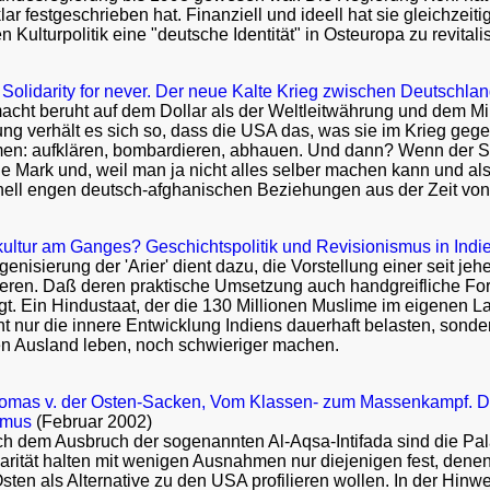
r festgeschrieben hat. Finanziell und ideell hat sie gleichzeitig
n Kulturpolitik eine "deutsche Identität" in Osteuropa zu revitali
Solidarity for never. Der neue Kalte Krieg zwischen Deutschl
cht beruht auf dem Dollar als der Weltleitwährung und dem Mili
tung verhält es sich so, dass die USA das, was sie im Krieg geg
en: aufklären, bombardieren, abhauen. Und dann? Wenn der 
Mark und, weil man ja nicht alles selber machen kann und als
ionell engen deutsch-afghanischen Beziehungen aus der Zeit vo
tkultur am Ganges? Geschichtspolitik und Revisionismus in Indi
igenisierung der 'Arier' dient dazu, die Vorstellung einer seit 
ieren. Daß deren praktische Umsetzung auch handgreifliche Fo
t. Ein Hindustaat, der die 130 Millionen Muslime im eigenen La
ht nur die innere Entwicklung Indiens dauerhaft belasten, sond
n Ausland leben, noch schwieriger machen.
as v. der Osten-Sacken, Vom Klassen- zum Massenkampf. Die Zi
smus
(Februar 2002)
dem Ausbruch der sogenannten Al-Aqsa-Intifada sind die Paläs
idarität halten mit wenigen Ausnahmen nur diejenigen fest, den
sten als Alternative zu den USA profilieren wollen. In der Hinw