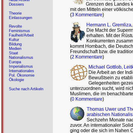
Grenzen des Landes kla
Dossiers
mit den Mitteln einer völkische
Theorie
(
3 Kommentare
)
Einlassungen
Hermann L. Gremliza, 
Revolte
Die Macht der Superma
Feminismus
erhalten. Mit der Rüs
Faulheit/Arbeit
Kultur
Konkurrenten zusamm
Bildung
kommt Hombach, die Deutsche 
Medien
Freundschaft bzw. die tradit
Staat
(
2 Kommentare
)
Nationalismus
Europa
Imperialismus
Michael Gottlob, Lei
Internationales
Die Arbeit an der Ind
Pol. Ökonomie
Bewußtsein zu etabl
Ökologie
Gelegenheiten gezeig
unterzuordnen sucht, wird nic
Suche nach Artikeln
Muslimen, die im benachbarte
(
0 Kommentare
)
Thomas Uwer und Thom
arabischen Nationali
Sechzehn Monate nach 
zuvor. An internationaler Sol
ging oder die sich im Nahen O