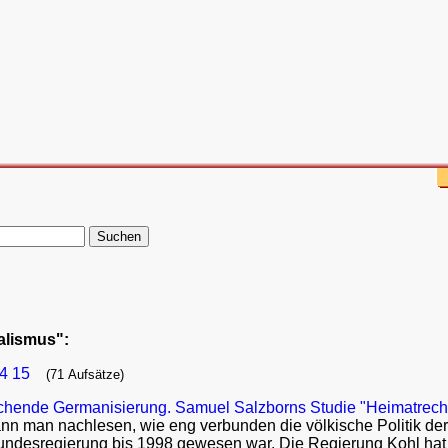
nalismus":
4
15
(71 Aufsätze)
chende Germanisierung. Samuel Salzborns Studie "Heimatrech
ann man nachlesen, wie eng verbunden die völkische Politik d
undesregierung bis 1998 gewesen war. Die Regierung Kohl hat