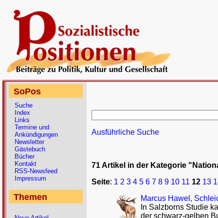
SoPos
Suche
Index
Links
Termine und
Ausführliche Suche
Ankündigungen
Newsletter
Gästebuch
Bücher
Kontakt
71 Artikel in der Kategorie "Natio
RSS-Newsfeed
Impressum
Seite
:
1
2
3
4
5
6
7
8
9
10
11
12
13
1
Themen
Marcus Hawel, Schlei
In Salzborns Studie k
der schwarz-gelben B
Neue Artikel