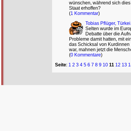
wünschen, während sich dies 
Staat erhoffen?
(
1 Kommentar
)
Tobias Pflüger, Türke
Selten wurde im Euro
Debatte über die Aufn
Probleme damit hatten, mit ei
das Schicksal von Kurdinnen 
war, mahnen jetzt die Mensche
(
0 Kommentare
)
Seite
:
1
2
3
4
5
6
7
8
9
10
11
12
13
1