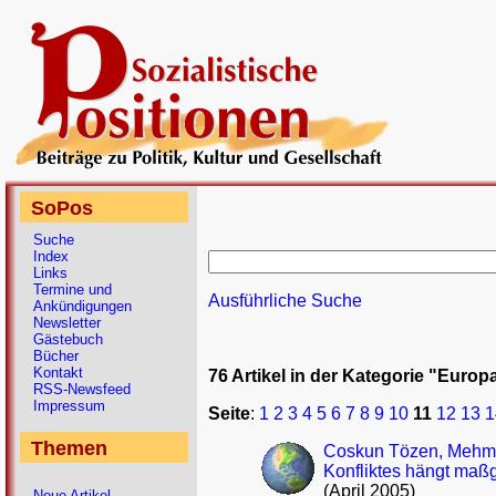
SoPos
Suche
Index
Links
Termine und
Ausführliche Suche
Ankündigungen
Newsletter
Gästebuch
Bücher
Kontakt
76 Artikel in der Kategorie "Europ
RSS-Newsfeed
Impressum
Seite
:
1
2
3
4
5
6
7
8
9
10
11
12
13
1
Themen
Coskun Tözen, Mehmet 
Konfliktes hängt maß
(April 2005)
Neue Artikel