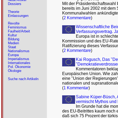
Mit der Präsidentschaftswahl 
Dossiers
bereits im Juni 2002 mit dem 
Theorie
Kommunalwahlen ankündigte
Einlassungen
(
2 Kommentare
)
Revolte
Wissenschaftliche Bei
Feminismus
Verfassungsvertrag. J
Faulheit/Arbeit
Kultur
Europa ist in schlecht
Bildung
Kommission und des EU-Rates
Medien
Ratifizierung dieses Verfassu
Staat
(
2 Kommentare
)
Nationalismus
Europa
Imperialismus
Kai Rogusch, Das "Demo
Internationales
"Demokratieverdrossen
Pol. Ökonomie
Kommentatoren beklage
Ökologie
Europäischen Union. Wie zahl
eine "Union der Regierungen"
Suche nach Artikeln
nationalen und supranationale
(
1 Kommentar
)
Sabine Küper-Büsch, A
vermischt Mythos und 
Im Grunde hat die mom
des EU-Beitrittes kaum noch 
daß sich 75 Prozent der türki